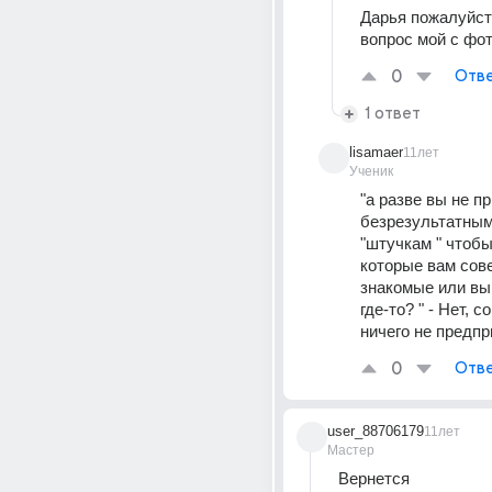
Дарья пожалуйст
вопрос мой с фото
0
Отве
1 ответ
lisamaer
11лет
Ученик
"а разве вы не пр
безрезультатным
"штучкам " чтобы 
которые вам сове
знакомые или вы 
где-то? " - Нет, 
ничего не предп
0
Отве
user_88706179
11лет
Мастер
Вернется