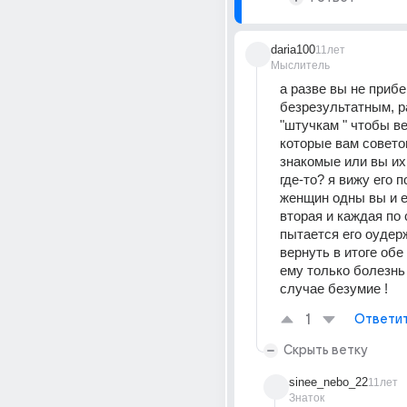
daria100
11лет
Мыслитель
а разве вы не прибег
безрезультатным, р
"штучкам " чтобы вер
которые вам совето
знакомые или вы их
где-то? я вижу его п
женщин одны вы и е
вторая и каждая по 
пытается его оудерж
вернуть в итоге обе
ему только болезнь
случае безумие !
1
Ответи
Скрыть ветку
sinee_nebo_22
11лет
Знаток