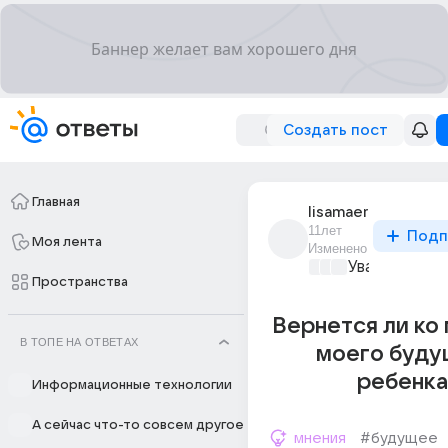
Создать пост
Главная
lisamaer
11лет
Подп
Моя лента
Изменено
Уважаемый м
Пространства
Вернется ли ко
В ТОПЕ НА ОТВЕТАХ
моего буду
ребенка
Информационные технологии
А сейчас что-то совсем другое
мнения
#будущее