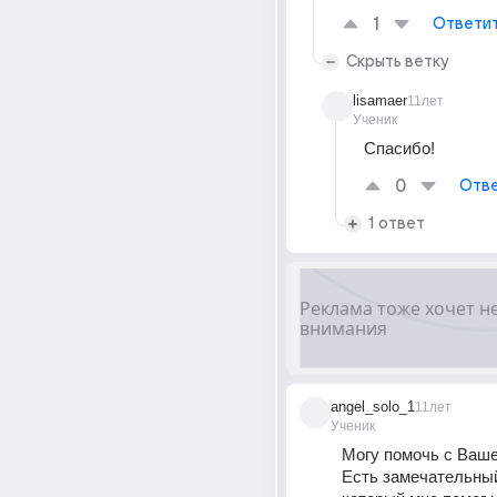
1
Ответи
Скрыть ветку
lisamaer
11лет
Ученик
Спасибо!
0
Отве
1 ответ
angel_solo_1
11лет
Ученик
Могу помочь с Ваше
Есть замечательный