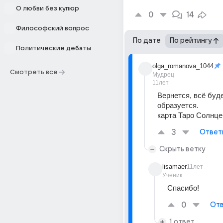
О любви без купюр
0
14
Философский вопрос
По дате
По рейтингу
Политические дебаты
olga_romanova_1044
Смотреть все
Мудрец
11лет
Вернется, всё буде
образуется.
карта Таро Солнце
3
Ответ
Скрыть ветку
lisamaer
11лет
Ученик
Спасибо!
0
Отв
1 ответ