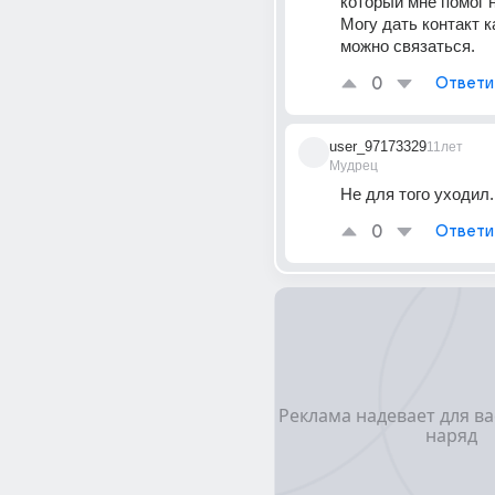
который мне помог н
Могу дать контакт ка
можно связаться.
0
Ответи
user_97173329
11лет
Мудрец
Не для того уходил.
0
Ответи