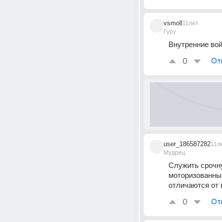
vsmoll
11лет
Гуру
Внутренние во
0
От
user_186587282
11л
Мудрец
Служить срочну
моторизованные 
отличаются от в
0
От