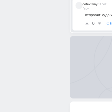
defektivnyi
11лет
Гуру
отправят куда 
0
От