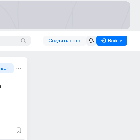
Создать пост
Войти
ться
о