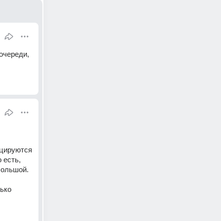
очереди, 
 
цируются 
есть, 
большой. 
ько 