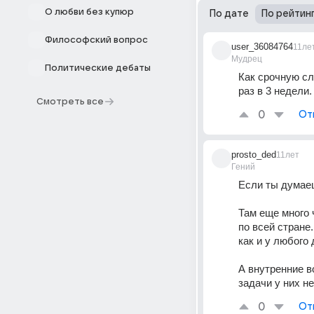
О любви без купюр
По дате
По рейтин
Философский вопрос
user_36084764
11ле
Мудрец
Политические дебаты
Как срочную сл
раз в 3 недели.
Смотреть все
0
От
prosto_ded
11лет
Гений
Если ты думаеш
Там еще много 
по всей стране.
как и у любого
А внутренние в
задачи у них н
0
От