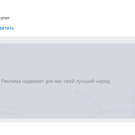
хотят
ветить