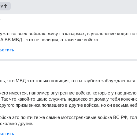
гу
т
ужат во всех войсках. живут в казармах, в увольнение ходят по 
 А ВВ МВД - это не полиция, а такие же войска.
ветить
ь, что МВД это только полиция, то ты глубоко заблуждаешься.
чего имеется, например внутренние войска, которые у нас дисло
 Так что какой-то шанс служить недалеко от дома у тебя конечно 
 другого призывника попавшего в другие войска, но он весьма не
ойска это почти те же самые мотострелковые войска ВС РФ, тол
есколько другие.
ветить