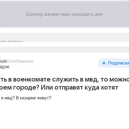
ich
11лет
Изменено
Подписа
ядок
ть в военкомате служить в мвд, то можн
воем городе? Или отправят куда хотят
 в мвд? В казарме живут?