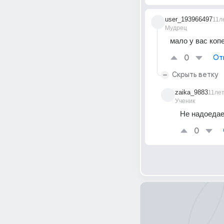
user_193966497
11л
Мудрец
мало у вас копе
0
От
Скрыть ветку
zaika_9883
11ле
Ученик
Не надоедае
0