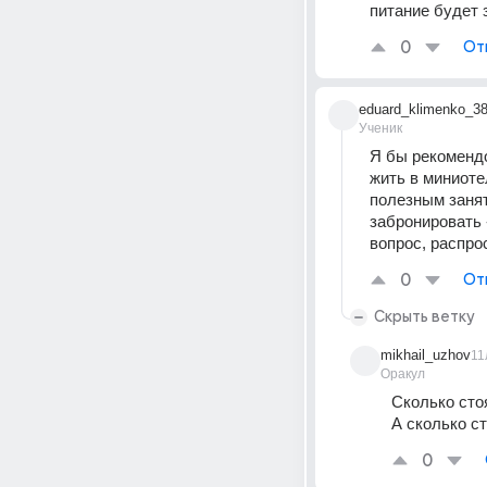
питание будет 
0
От
eduard_klimenko_3
Ученик
Я бы рекомендо
жить в миниоте
полезным занят
забронировать 
вопрос, распрос
0
От
Скрыть ветку
mikhail_uzhov
11
Оракул
Сколько сто
А сколько с
0