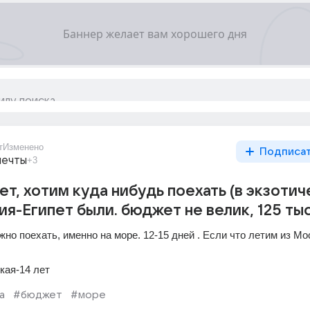
т
Изменено
Подписа
мечты
+3
лет, хотим куда нибудь поехать (в экзоти
ия-Египет были. бюджет не велик, 125 тыс
но поехать, именно на море. 12-15 дней . Если что летим из М
кая-14 лет
а
#бюджет
#море