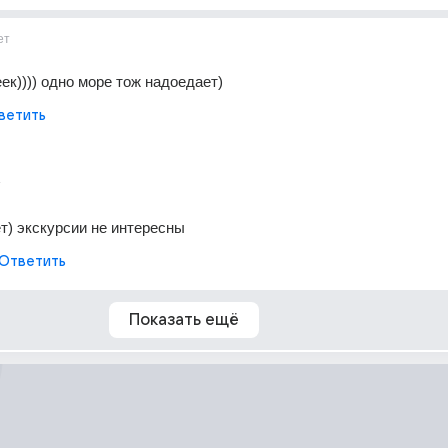
ет
ек)))) одно море тож надоедает)
ветить
т
т) экскурсии не интересны
Ответить
Показать ещё