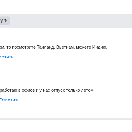
гу
ом, то посмотрите Таиланд, Вьетнам, можете Индию.
ветить
т
я работаю в офисе и у нас отпуск только летом
Ответить