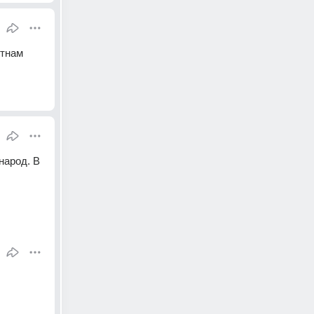
тнам 
арод. В 