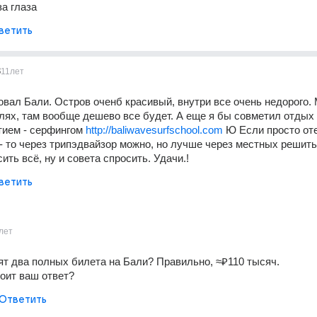
за глаза
ветить
8
11лет
вал Бали. Остров оченб красивый, внутри все очень недорого. 
лях, там вообще дешево все будет. А еще я бы совметил отдых 
ием - серфингом 
http://baliwavesurfschool.com
 Ю Если просто оте
- то через трипэдвайзор можно, но лучше через местных решить 
ить всё, ну и совета спросить. Удачи.!
ветить
лет
ят два полных билета на Бали? Правильно, ≈₽110 тысяч.
тоит ваш ответ?
Ответить