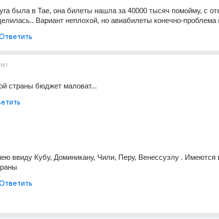
га была в Тае, она билеты нашла за 40000 тысяч помойму, с оте
делилась.. Вариант неплохой, но авиабилеты конечно-проблема
Ответить
лет
ой страны бюджет маловат...
етить
т
мею ввиду Кубу, Доминикану, Чили, Перу, Венессуэлу . Имеются 
траны
Ответить