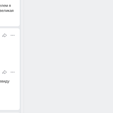
лем я 
 великая
ввиду 