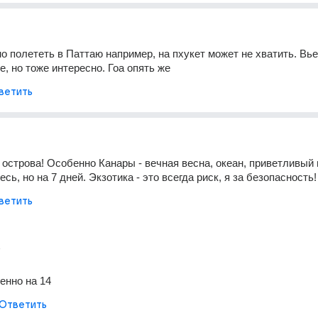
о полететь в Паттаю например, на пхукет может не хватить. Вье
е, но тоже интересно. Гоа опять же
ветить
острова! Особенно Канары - вечная весна, океан, приветливый н
сь, но на 7 дней. Экзотика - это всегда риск, я за безопасность!
ветить
т
енно на 14
Ответить