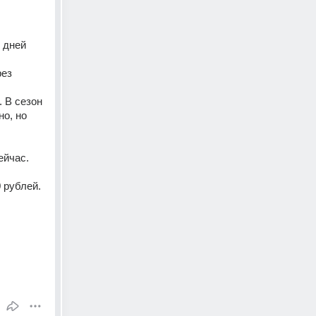
 дней 
ез 
 В сезон 
о, но 
йчас. 
 рублей. 