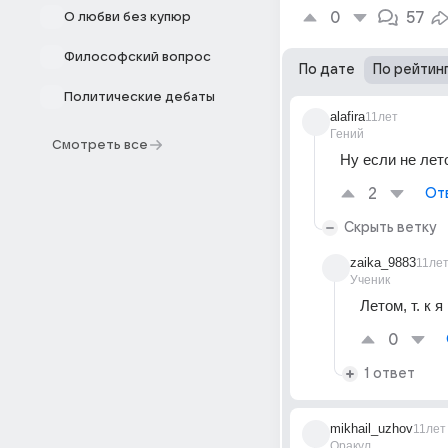
0
57
О любви без купюр
Философский вопрос
По дате
По рейтин
Политические дебаты
alafira
11лет
Гений
Смотреть все
Ну если не лет
2
От
Скрыть ветку
zaika_9883
11ле
Ученик
Летом, т. к 
0
1 ответ
mikhail_uzhov
11лет
Оракул