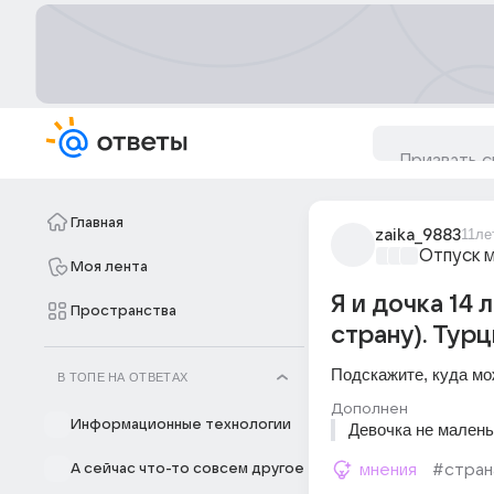
Главная
zaika_9883
11ле
Отпуск 
Моя лента
Я и дочка 14 
Пространства
страну). Турц
Подскажите, куда мож
В ТОПЕ НА ОТВЕТАХ
Дополнен
Информационные технологии
Девочка не малень
А сейчас что-то совсем другое
мнения
#стран