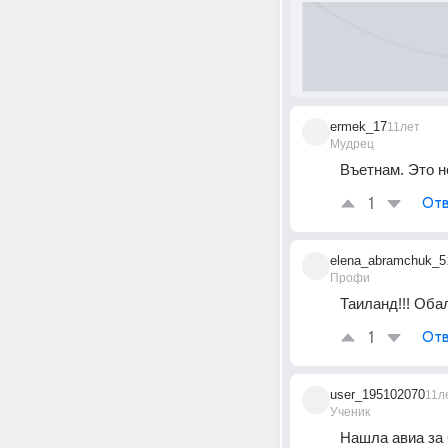
ermek_17
11лет
Мудрец
Въетнам. Это н
1
Отв
elena_abramchuk_5
Профи
Таиланд!!! Обал
1
Отв
user_195102070
11л
Ученик
Нашла авиа за 6