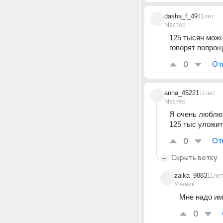
dasha_f_49
11лет
Мастер
125 тысяч можн
говорят попрощ
0
От
anna_45221
11лет
Мастер
Я очень люблю 
125 тыс уложите
0
От
Скрыть ветку
zaika_9883
11ле
Ученик
Мне надо им
0