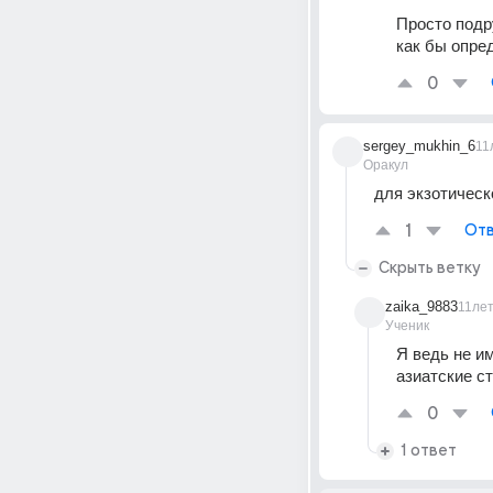
Просто подру
как бы опре
0
sergey_mukhin_6
11
Оракул
для экзотическ
1
Отв
Скрыть ветку
zaika_9883
11ле
Ученик
Я ведь не и
азиатские с
0
1 ответ