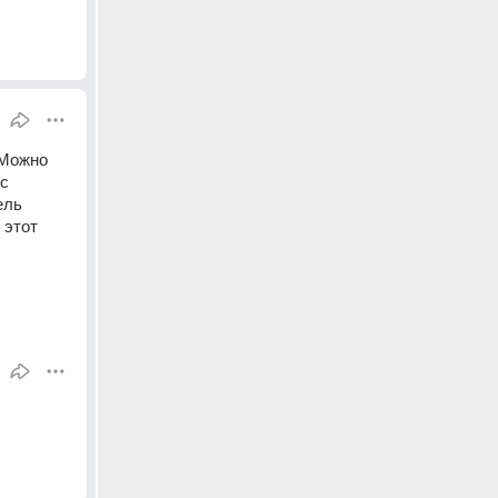
Можно 
с 
ль 
этот 