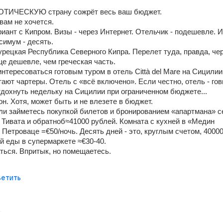
ОТИЧЕСКУЮ страну сожрёт весь ваш бюджет.
вам не хочется.
иант с Кипром. Визы - через Интернет. Отельчик - подешевле. И
имум - десять.
Турецкая Республика Северного Кипра. Перелет туда, правда, чер
е дешевле, чем греческая часть.
нтересоваться готовым туром в отель Città del Mare на Сицилии.
ают чартеры. Отель с «всё включено». Если честно, отель - говн
дохнуть недельку на Сицилии при ограниченном бюджете...
он. Хотя, может быть и не влезете в бюджет.
ли займетесь покупкой билетов и бронированием «апартмана» се
Тивата и обратноб≈41000 рублей. Комната с кухней в «Медин 
 Петроваце =€50/ночь. Десять дней - это, круглым счетом, 40000
й еды в супермаркете ≈€30-40.
ься. Впритык, но помещаетесь.
етить
т