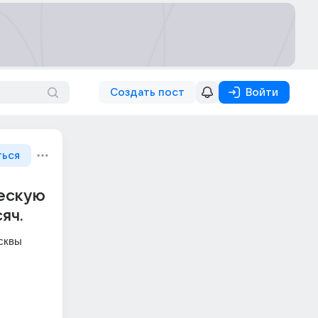
Создать пост
Войти
ться
ческую
яч.
осквы