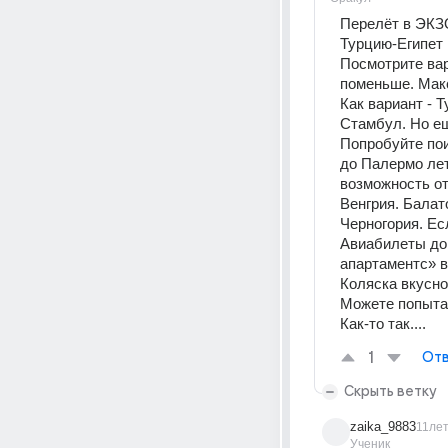
Перелёт в ЭКЗ
Турцию-Египет 
Посмотрите вар
поменьше. Макс
Как вариант - 
Стамбул. Но ещ
Попробуйте пои
до Палермо лет
возможность от
Венгрия. Балат
Черногория. Ес
Авиабилеты до 
апартаментс» в
Коляска вкусно
Можете попытат
Как-то так....
1
Отв
Скрыть ветку
zaika_9883
11ле
Ученик