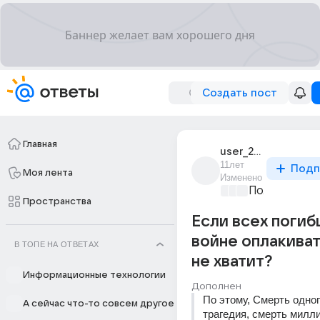
Создать пост
Главная
user_25477733
11лет
Подп
Моя лента
Изменено
Политически
Пространства
Если всех погиб
войне оплакиват
В ТОПЕ НА ОТВЕТАХ
не хватит?
Информационные технологии
Дополнен
По этому, Смерть одног
А сейчас что-то совсем другое
трагедия, смерть милл