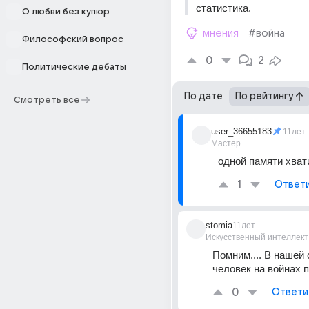
статистика.
О любви без купюр
мнения
#война
Философский вопрос
0
2
Политические дебаты
По дате
По рейтингу
Смотреть все
user_36655183
11лет
Мастер
одной памяти хват
1
Ответ
stomia
11лет
Искусственный интеллект
Помним.... В нашей 
человек на войнах п
0
Ответи