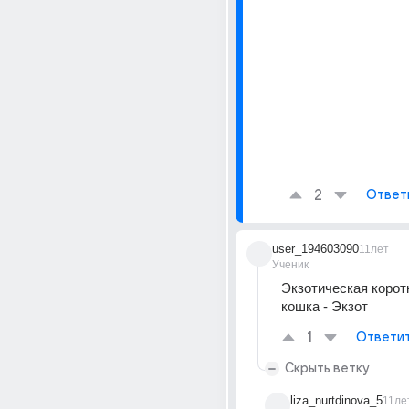
2
Ответ
user_194603090
11лет
Ученик
Экзотическая корот
кошка - Экзот
1
Ответи
Скрыть ветку
liza_nurtdinova_5
11ле