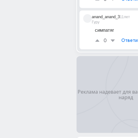
anand_anand_3
11лет
Гуру
симпатяг
0
Ответи