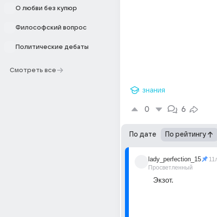
О любви без купюр
Философский вопрос
Политические дебаты
Смотреть все
знания
0
6
По дате
По рейтингу
lady_perfection_15
11
Просветленный
Экзот.