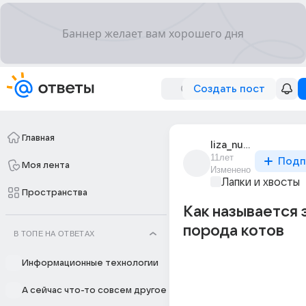
Создать пост
Главная
liza_nurtdinova_5
11лет
Подп
Моя лента
Изменено
Лапки и хвосты
Пространства
Как называется 
порода котов
В ТОПЕ НА ОТВЕТАХ
Информационные технологии
А сейчас что-то совсем другое