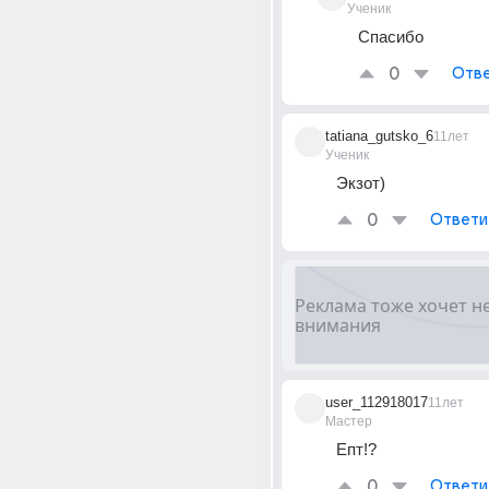
Ученик
Спасибо
0
Отве
tatiana_gutsko_6
11лет
Ученик
Экзот)
0
Ответи
user_112918017
11лет
Мастер
Епт!?
0
Ответи