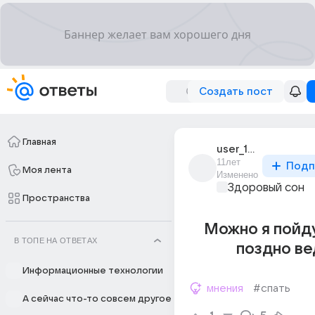
Создать пост
Главная
user_106845749
11лет
Подп
Моя лента
Изменено
Здоровый сон
Пространства
Можно я пойду
В ТОПЕ НА ОТВЕТАХ
поздно ве
Информационные технологии
мнения
#спать
А сейчас что-то совсем другое