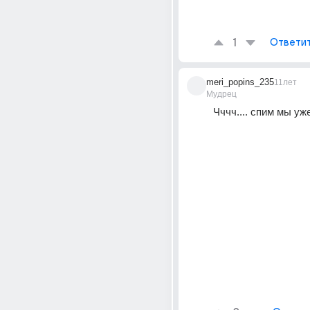
1
Ответи
meri_popins_235
11лет
Мудрец
Чччч.... спим мы уже