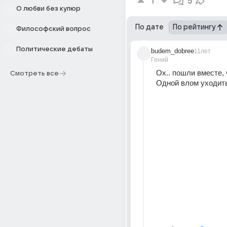
1
5
О любви без купюр
По дате
По рейтингу
Философский вопрос
Политические дебаты
budem_dobree
11лет
Гений
Ох.. пошли вместе, ч
Смотреть все
Одной влом уходить