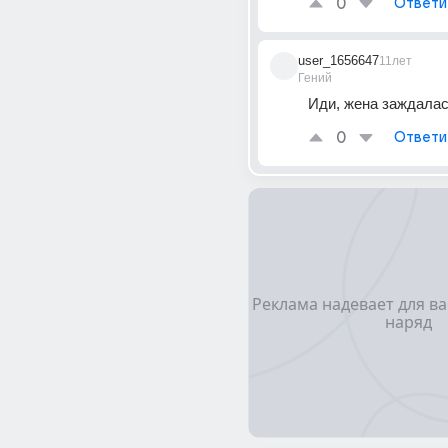
0
Ответи
user_1656647
11лет
Гений
Иди, жена заждала
0
Ответи