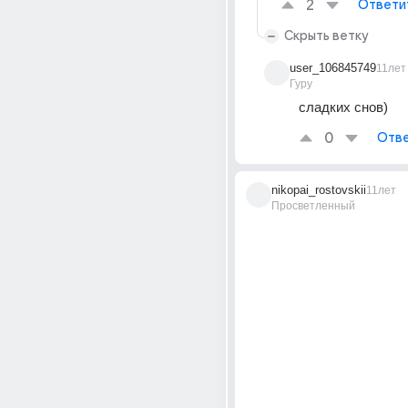
2
Ответи
Скрыть ветку
user_106845749
11лет
Гуру
сладких снов)
0
Отве
nikopai_rostovskii
11лет
Просветленный