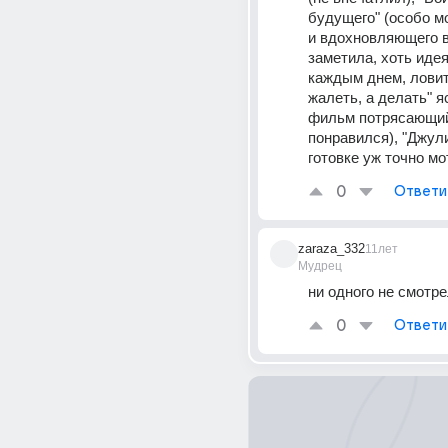
будущего" (особо м
и вдохновляющего в
заметила, хоть идея
каждым днем, ловить
жалеть, а делать" яс
фильм потрясающий,
понравился), "Джули
готовке уж точно мо
0
Ответи
zaraza_332
11лет
Мудрец
ни одного не смотре
0
Ответи