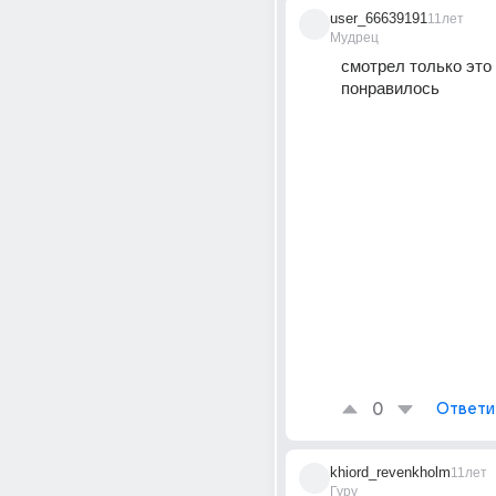
user_66639191
11лет
Мудрец
смотрел только это 
понравилось
0
Ответи
khiord_revenkholm
11лет
Гуру