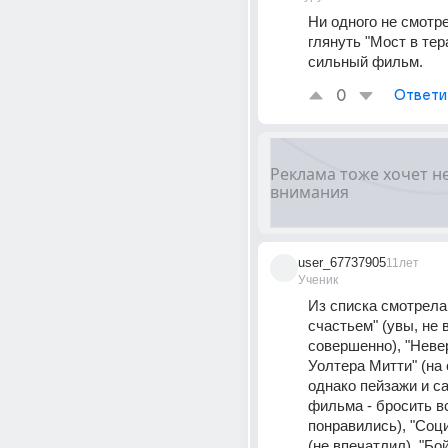
Ни одного не смотре
глянуть "Мост в тера
сильный фильм.
0
Ответи
user_67737905
11лет
Ученик
Из списка смотрела 
счастьем" (увы, не 
совершенно), "Неве
Уолтера Митти" (на о
однако пейзажи и с
фильма - бросить все
понравились), "Соци
(не впечатлил), "Бо