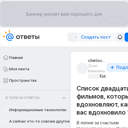
Создать пост
Главная
chelovek_122
11лет
Подп
Моя лента
Изменено
Киномания
+4
Пространства
Список двадцат
фильмов, котор
В ТОПЕ НА ОТВЕТАХ
вдохновляют, ка
Информационные технологии
вас вдохновило 
А сейчас что-то совсем другое
В погоне за счастьем