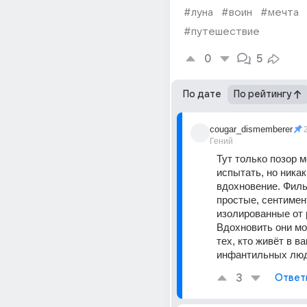
#луна
#воин
#мечта
#путешествие
0
5
По дате
По рейтингу
cougar_dismemberer
Гений
Тут только позор м
испытать, но никак 
вдохновение. Филь
простые, сентимен
изолированные от 
Вдохновить они мог
тех, кто живёт в ва
инфантильных люд
3
Ответ