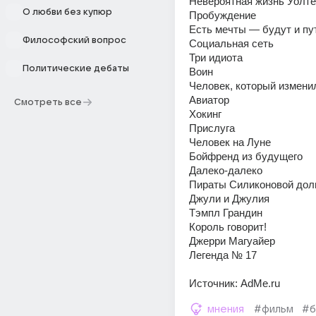
Невероятная жизнь Уолт
О любви без купюр
Пробуждение
Есть мечты — будут и п
Философский вопрос
Социальная сеть
Три идиота
Политические дебаты
Воин
Человек, который измени
Авиатор
Смотреть все
Хокинг
Прислуга
Человек на Луне
Бойфренд из будущего
Далеко-далеко
Пираты Силиконовой до
Джули и Джулия
Тэмпл Грандин
Король говорит!
Джерри Магуайер
Легенда № 17
Источник: AdMe.ru
мнения
#фильм
#б