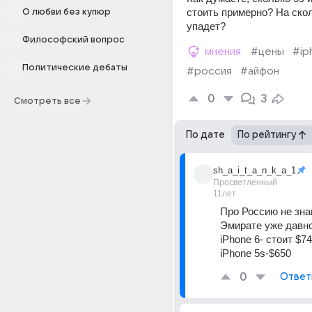
стоить примерно? На скол
О любви без купюр
упадет?
Философский вопрос
мнения
#цены
#ip
Политические дебаты
#россия
#айфон
0
3
Смотреть все
По дате
По рейтингу
sh_a_i_t_a_n_k_a_1
Просветленный
11лет
Про Россию не знаю
Эмирате уже давно
iPhone 6- стоит $7
iPhone 5s-$650
0
Ответ