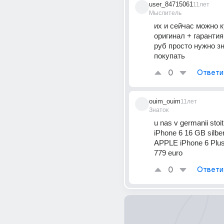
user_84715061
11лет
Мыслитель
их и сейчас можно к
оригинал + гарантия 
руб просто нужно зна
покупать
0
Ответи
ouim_ouim
11лет
Знаток
u nas v germanii stoi
iPhone 6 16 GB silbe
APPLE iPhone 6 Plus 
779 euro
0
Ответи