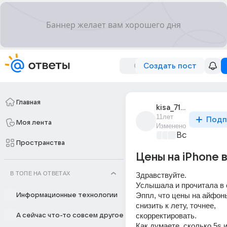
Создать пост
Главная
kisa_7134
11лет
Подп
Моя лента
Изменено
Все про биз
Пространства
Цены на iPhone 
В ТОПЕ НА ОТВЕТАХ
Здравствуйте.
Услышала и прочитала в 
Эппл, что цены на айфон
Информационные технологии
снизить к лету, точнее, 
скорректировать.
А сейчас что-то совсем другое
Как думаете, сколько 5s и