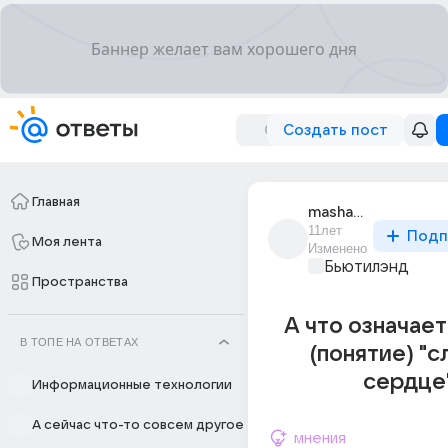
Создать пост
Главная
masha_zhuk_3
11лет
Подп
Моя лента
Изменено
Бьютилэнд
Пространства
А что означае
В ТОПЕ НА ОТВЕТАХ
(понятие) "
сердце
Информационные технологии
А сейчас что-то совсем другое
мнения