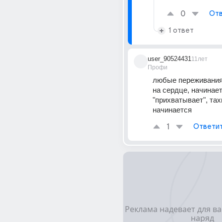
0
Отв
1 ответ
user_90524431
11лет
Профи
любые переживания
на сердце, начинает 
"прихватывает", тах
начинается
1
Ответи