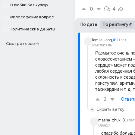
О любви без купюр
0
4
Философский вопрос
По дате
По рейтингу
Политические дебаты
lamiia_iang
11лет
Смотреть все
Мыслитель
Размытое очень по
словосочетанием «
сердце» может под
любая сердечная б
склонность к серд
приступам, аритмия
тахикардии и т. д. т
2
Ответ
Скрыть ветку
masha_zhuk_3
11лет
Оракул
спасибо больш