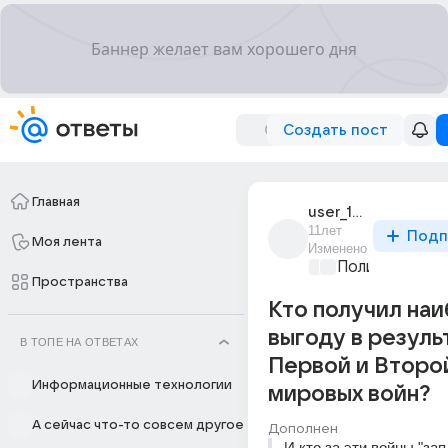
Создать пост
Главная
user_187343781
11лет
Подп
Моя лента
Изменено
Политические
Пространства
Кто получил на
выгоду в резуль
В ТОПЕ НА ОТВЕТАХ
Первой и Второ
Информационные технологии
мировых войн?
А сейчас что-то совсем другое
Дополнен
И кто за эти войны "за