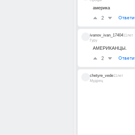
Профи
америка
2
Ответи
ivanov_ivan_17404
11лет
Гуру
АМЕРИКАНЦЫ.
2
Ответи
chetyre_vede
11лет
Мудрец