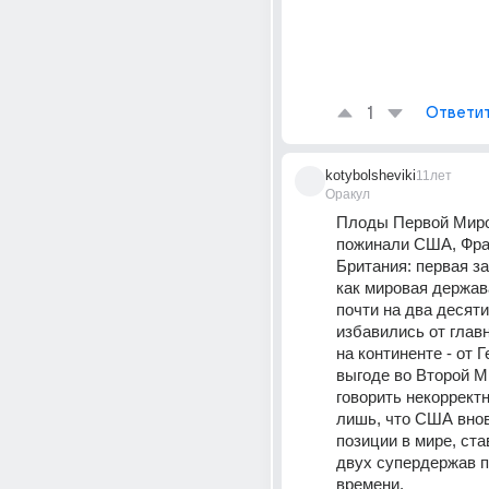
1
Ответи
kotybolsheviki
11лет
Оракул
Плоды Первой Миро
пожинали США, Фран
Британия: первая за
как мировая держава
почти на два десяти
избавились от главн
на континенте - от Г
выгоде во Второй М
говорить некорректн
лишь, что США внов
позиции в мире, став
двух супердержав п
времени.