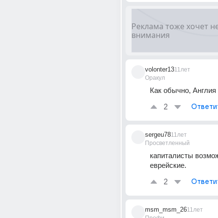
volonter13
11лет
Оракул
Как обычно, Англия 
2
Ответи
sergeu78
11лет
Просветленный
капиталисты возмож
еврейские.
2
Ответи
msm_msm_26
11лет