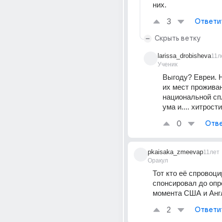
них.
3
Ответи
Скрыть ветку
larissa_drobisheva
11л
Ученик
Выгоду? Евреи. Н
их мест проживан
национальной спл
ума и.... хитрости
0
Отве
pkaisaka_zmeevap
11лет
Оракул
Тот кто её спровоци
спонсировал до опр
момента США и Анг
2
Ответи