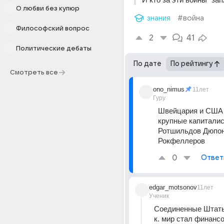
О любви без купюр
знания
#война
Философский вопрос
2
41
Политические дебаты
По дате
По рейтингу
Смотреть все
ono_nimus
11лет
Гуру
Швейцария и США 
крупные капиталис
Ротшильдов Дюпон
Рокфеллеров
0
Ответ
edgar_motsonov
11лет
Ученик
Соединенные Штаты 
к. мир стал финансо