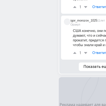
1
Ответи
igor_morozov_1025
11лет
Оракул
США конечно, они п
думают, что и сейчас
прокатит, придется 
чтобы знали край и 
1
Ответи
Показать е