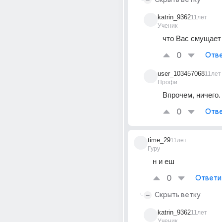
katrin_9362
11лет
Ученик
что Вас смущает
0
Отве
user_103457068
11лет
Профи
Впрочем, ничего.
0
Отве
time_29
11лет
Гуру
н и еш
0
Ответи
Скрыть ветку
katrin_9362
11лет
Ученик