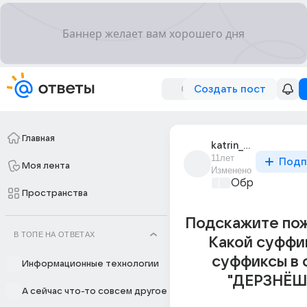
Создать пост
Главная
katrin_9362
11лет
Подп
Моя лента
Изменено
Образователь
Пространства
Подскажите пож
В ТОПЕ НА ОТВЕТАХ
Какой суффи
суффиксы в 
Информационные технологии
"ДЕРЗНЁШЬ
А сейчас что-то совсем другое