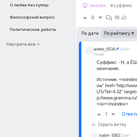
О любви без купюр
мнения
#суффикс
0
10
Философский вопрос
Политические дебаты
По дате
По рейтингу
Смотреть все
andrei_6534
11лет
Гений
Суффикс - Н, а ЁШЬ
окончание.
Источник:
<noindex
ow" href="http://w
US/?id=4.32" target
p://www.gramma.ru
</a></noindex>
1
Ответ
Скрыть ветку
katrin_9362
11лет