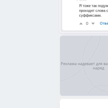
Я тоже так подума
проходят слова с
суффиксами.
0
Отве