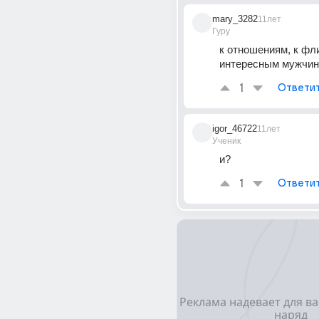
mary_3282
11лет
Гуру
к отношениям, к фли
интересным мужчин
1
Ответи
igor_46722
11лет
Ученик
и?
1
Ответи