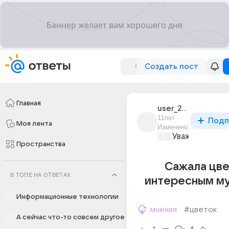
Создать пост
Главная
user_28964403
11лет
Подп
Моя лента
Изменено
Уважаемый ма
Пространства
Сажала цве
В ТОПЕ НА ОТВЕТАХ
интересным м
Информационные технологии
мнения
#цветок
А сейчас что-то совсем другое