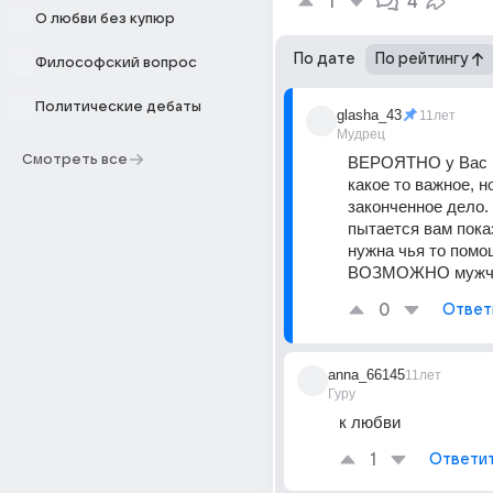
1
4
О любви без купюр
По дате
По рейтингу
Философский вопрос
Политические дебаты
glasha_43
11лет
Мудрец
Смотреть все
ВЕРОЯТНО у Вас в
какое то важное, но
законченное дело.
пытается вам показ
нужна чья то помощ
ВОЗМОЖНО мужч
0
Ответ
anna_66145
11лет
Гуру
к любви
1
Ответи