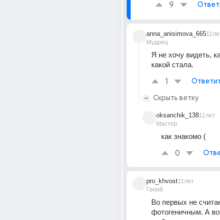
9
Ответ
anna_anisimova_665
11ле
Мудрец
Я не хочу видеть, к
какой стала.
1
Ответи
Скрыть ветку
oksanchik_138
11лет
Мастер
как знакомо (
0
Отве
pro_khvost
11лет
Гений
Во первых не считаю
фотогеничным. А во 