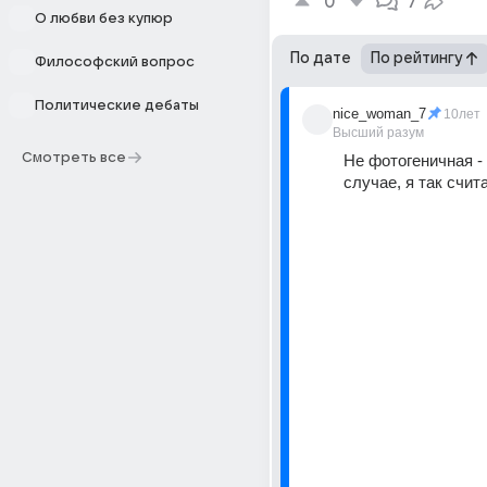
0
7
О любви без купюр
По дате
По рейтингу
Философский вопрос
Политические дебаты
nice_woman_7
10лет
Высший разум
Смотреть все
Не фотогеничная - 
случае, я так счит