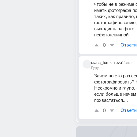
чтобы не в режиме с
иметь фотографа под
таких, как правило, 
фотографированию, 
выходишь на фото 
нефотогеничной
0
Ответи
diana_fomichiova
11лет
Гуру
Зачем по сто раз себ
фотографировать? Н
Нескромно и глупо, а
если больше нечем 
похвастаться....
0
Ответи