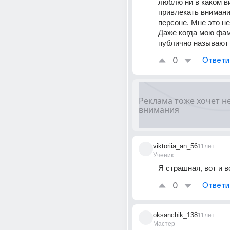
люблю ни в каком ви
привлекать внимание
персоне. Мне это не
Даже когда мою фа
публично называют
0
Ответи
viktoriia_an_56
11лет
Ученик
Я страшная, вот и в
0
Ответи
oksanchik_138
11лет
Мастер