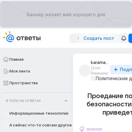
Создать пост
Главная
karamaz_krishna
11лет
Подп
Моя лента
Изменено
Политические 
Пространства
Проедание п
В ТОПЕ НА ОТВЕТАХ
безопасности
приведет
Информационные технологии
А сейчас что-то совсем другое
мнения