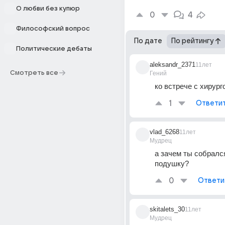
О любви без купюр
0
4
Философский вопрос
По дате
По рейтингу
Политические дебаты
aleksandr_2371
11лет
Смотреть все
Гений
ко встрече с хирург
1
Ответи
vlad_6268
11лет
Мудрец
а зачем ты собрался
подушку?
0
Ответи
skitalets_30
11лет
Мудрец