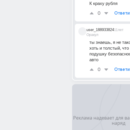
К краху рубля
0
Ответи
user_188933824
11лет
Оракул
ты знаешь, я не так
хоть и толстый, что 
подушку безопаснос
авто
0
Ответи