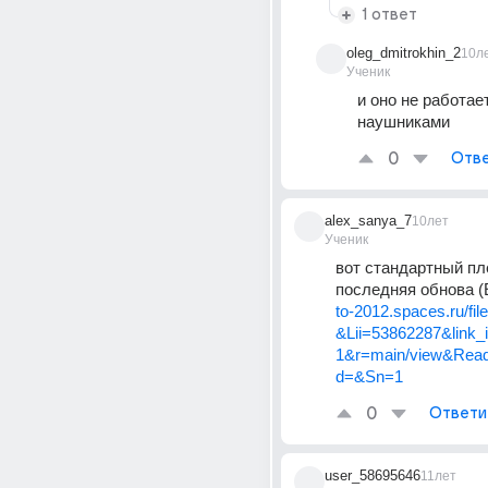
1 ответ
oleg_dmitrokhin_2
10л
Ученик
и оно не работает
наушниками
0
Отве
alex_sanya_7
10лет
Ученик
вот стандартный пле
последняя обнова (E
to-2012.spaces.ru/fi
&Lii=53862287&link
1&r=main/view&Rea
d=&Sn=1
0
Ответи
user_58695646
11лет