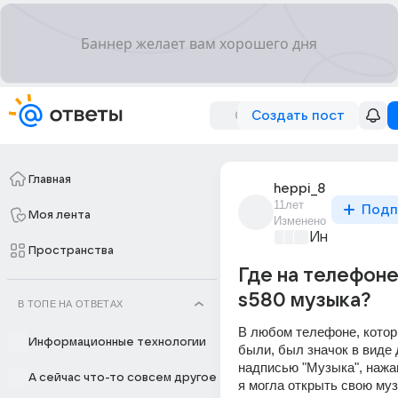
Создать пост
Главная
heppi_8
11лет
Подп
Моя лента
Изменено
Информацио
Пространства
Где на телефон
s580 музыка?
В ТОПЕ НА ОТВЕТАХ
В любом телефоне, котор
Информационные технологии
были, был значок в виде д
надписью "Музыка", нажав
А сейчас что-то совсем другое
я могла открыть свою муз