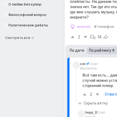
плейлисты. На данном тел
О любви без купюр
значка нет. Так где его от
где мне слушать музыку, п
Философский вопрос
инернете?
Политические дебаты
мнения
#телефон
2
14
Смотреть все
По дате
По рейтингу
xstr
11лет
Мыслитель
Всё там есть... даж
случай можно уста
сторонний плеер.
2
Ответ
Скрыть ветку
heppi_8
11лет