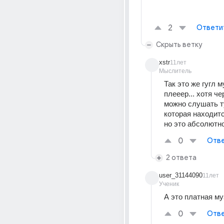
2
Ответи
Скрыть ветку
xstr
11лет
Мыслитель
Так это же гугл м
плееер... хотя че
можно слушать т
которая находитс
но это абсолютно
0
Отве
2 ответа
user_31144090
11лет
Ученик
А это платная м
0
Отве