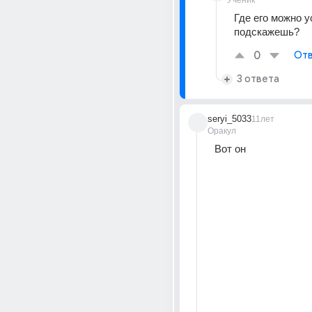
Ученик
Где его можно ус
подскажешь?
0
Отв
3 ответа
seryi_5033
11лет
Оракул
Вот он