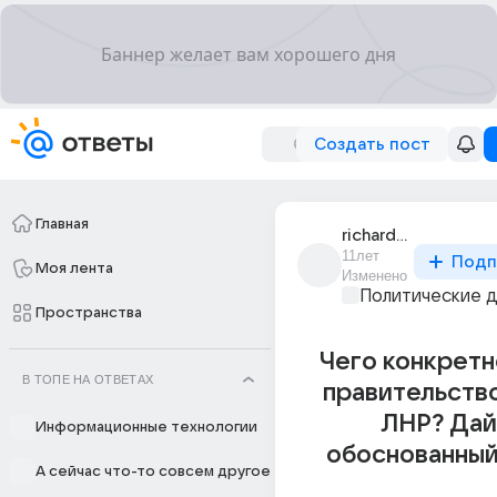
Создать пост
Главная
richard_alvares
11лет
Подп
Моя лента
Изменено
Политические 
Пространства
Чего конкретн
В ТОПЕ НА ОТВЕТАХ
правительств
ЛНР? Дай
Информационные технологии
обоснованный
А сейчас что-то совсем другое