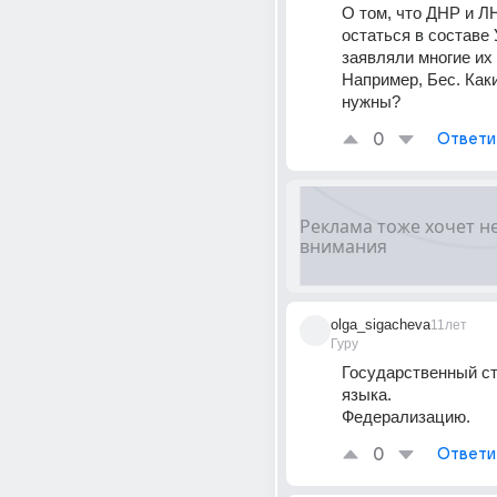
О том, что ДНР и ЛН
остаться в составе 
заявляли многие их 
Например, Бес. Каки
нужны?
0
Ответи
olga_sigacheva
11лет
Гуру
Государственный ст
языка.
Федерализацию.
0
Ответи