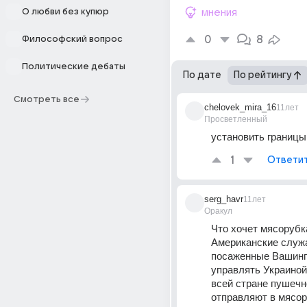
О любви без купюр
мнения
0
8
Философский вопрос
Политические дебаты
По дате
По рейтингу
Смотреть все
chelovek_mira_16
11лет
Просветленный
установить границы
1
Ответи
serg_havr
11лет
Оракул
Что хочет мясорубка
Американские служ
посаженные Вашингт
управлять Украиной
всей стране пушечно
отправляют в мясору