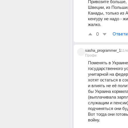
Привозите больше, и
Швеции, из Польши, 
Канады, только из А
кенгуру не надо - ж
жалко.
0
Ответи
sasha_programmer_1
11л
Профи
Поменять в Украине
государственного ус
унитарной на федер
хотят остаться в со
и влиять не её полити
бы Украина кормила 
(выплачивала зарпла
служащим и пенсии),
подчиняться они бу
Вот тогда они готовы
войну.