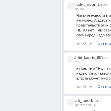
kroshka_meggi_1
11лет
Профи
Читайте новости в и
написано. А здесь ни
правительств этих р
ЯВНО нет... Им свою
свой народ надо за
0
Ответи
dmitrii_kuzmin_287
11лет
Гуру
ну как чего? Рулят п
надеются остаться п
власть может много 
0
Ответи
tutik_ipanutik
11лет
Просветленный