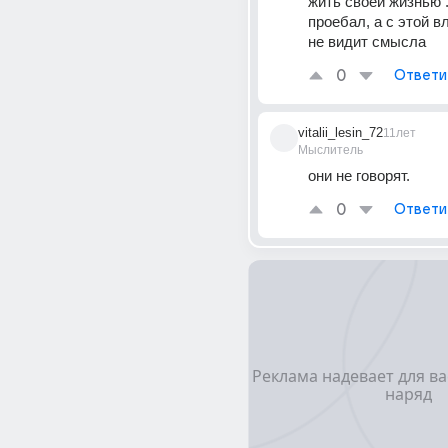
жить своей жизнью .
проебал, а с этой вл
не видит смысла
0
Ответи
vitalii_lesin_72
11лет
Мыслитель
они не говорят.
0
Ответи