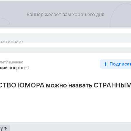
лет
Изменено
Подписа
кий вопрос
+1
ВСТВО ЮМОРА можно назвать СТРАННЫ
гу