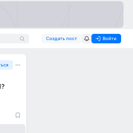
Создать пост
Войти
ться
М?