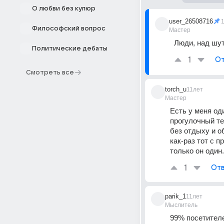
О любви без купюр
user_26508716
Философский вопрос
Мастер
Люди, над шут
Политические дебаты
1
От
Смотреть все
torch_u
11лет
Мастер
Есть у меня од
прогулочный теп
без отдыху и об
как-раз тот с п
только он один
1
Отв
parik_1
11лет
Мыслитель
99% посетителе