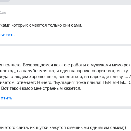
11лет
ками которых смеются только они сами.
ветить
ин коллега. Возвращаемся как-то с работы с мужиками мимо реки,
лоход, на палубе гулянка, и один напарник говорит: вот, мы тут
еда, а людям хорошо, пьют, веселяться, на пароходе плывут... А
риветом, отвечает: Ничего. "Булгария" тоже плыла! ГЫ-ГЫ-ГЫ... 
. Вот такой юмор мне странным кажется.
етить
й этого сайта. их шутки кажутся смешными одним им самим))