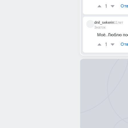
1
Отв
dnil_sekerin
11лет
Знаток
Моё. Люблю пос
1
Отв