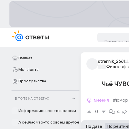
Главная
strannik_2661
11
Философс
Моя лента
Пространства
Чьё ЧУ
В ТОПЕ НА ОТВЕТАХ
мнения
#юмор
Информационные технологии
0
4
А сейчас что-то совсем другое
По дате
По рейтин