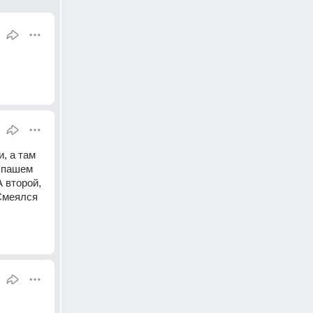
 а там 
 пашем 
 второй, 
Смеялся 