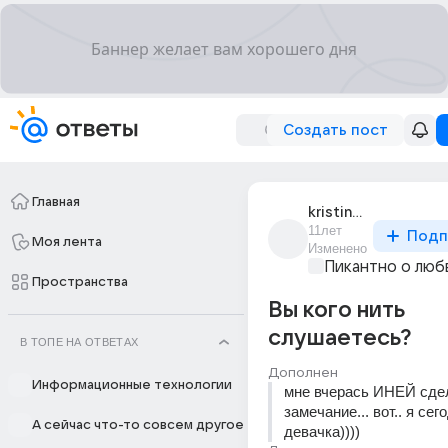
Создать пост
Главная
kristina_8062
11лет
Подп
Моя лента
Изменено
Пикантно о люб
Пространства
Вы кого нить
слушаетесь?
В ТОПЕ НА ОТВЕТАХ
Дополнен
Информационные технологии
мне вчерась ИНЕЙ сдел
замечание... вот.. я сег
А сейчас что-то совсем другое
девачка))))