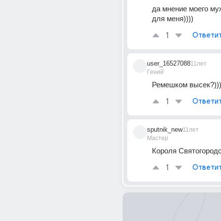
да мнение моего муж
для меня))))
1
Ответи
user_16527088
11лет
Гений
Ремешком высек?))
1
Ответи
sputnik_new
11лет
Мастер
Короля Святогородс
1
Ответи