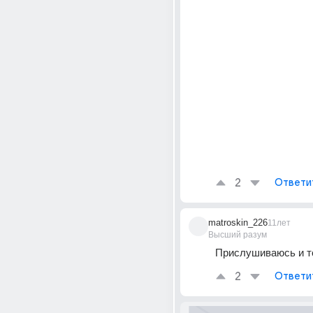
2
Ответи
matroskin_226
11лет
Высший разум
Прислушиваюсь и т
2
Ответи