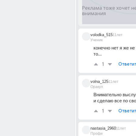
volodka_515
11лет
Ученик
конечно нет я же не 
то...
1
Ответи
volna_125
11лет
Оракул
Внимательно выслу
и сделаю все по св
1
Ответи
nastasia_2960
11лет
Профи