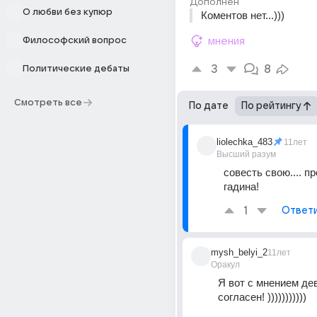
Дополнен
О любви без купюр
Коментов нет...)))
Философский вопрос
мнения
3
8
Политические дебаты
Смотреть все
По дате
По рейтингу
liolechka_483
11лет
Высший разум
совесть свою.... пр
гадина!
1
Ответ
mysh_belyi_2
11лет
Оракул
Я вот с мнением де
согласен! )))))))))))