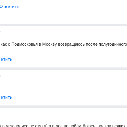
Ответить
т
аз как с Подмосковья в Москву возвращаюсь после полугодичного 
етить
т
етить
 в мегаполисе не смогу) а в лес не пойду, боюсь, волков всяких