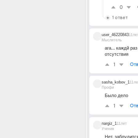
0
1 ответ
user_46220843
11ле
Мыслитель
ага... каждй р
отсутствия
1
Отв
sasha_kobov_1
11ле
Профи
Было дело
1
Отв
nargiz_1
11лет
Ученик
Нет, заблудится