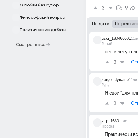
О любви без купюр
3
9
Философский вопрос
По дате
По рейтин
Политические дебаты
user_180466601
11л
Гений
Смотреть все
нет, в лесу тол
3
От
sergei_dynamo
11ле
Гуру
Я свои "джунгл
2
От
v_p_1660
11лет
Профи
Практически вс