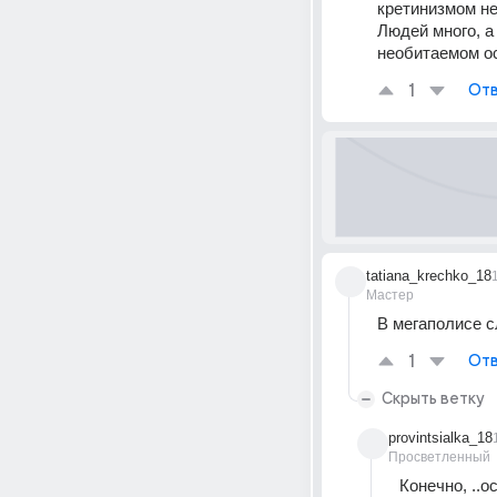
кретинизмом не
Людей много, а
необитаемом о
1
Отв
tatiana_krechko_18
Мастер
В мегаполисе с
1
Отв
Скрыть ветку
provintsialka_18
Просветленный
Конечно, ..о