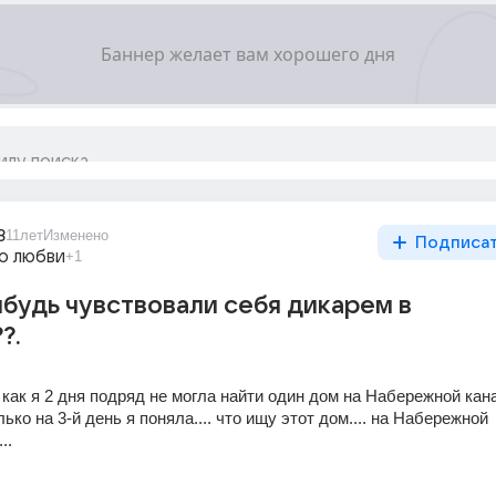
8
11лет
Изменено
Подписа
о любви
+1
ибудь чувствовали себя дикарем в
?.
 как я 2 дня подряд не могла найти один дом на Набережной кана
лько на 3-й день я поняла.... что ищу этот дом.... на Набережной 
..