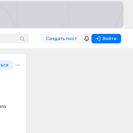
Создать пост
Войти
ться
ла 