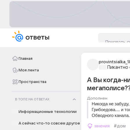
Главная
provintsialka_1
Пикантно 
Моя лента
А Вы когда-н
Пространства
мегаполисе??
Дополнен
В ТОПЕ НА ОТВЕТАХ
Никогда не забуду,
Грибоедова.... и то
Информационные технологии
Обводного канала..
А сейчас что-то совсем другое
мнения
#дом