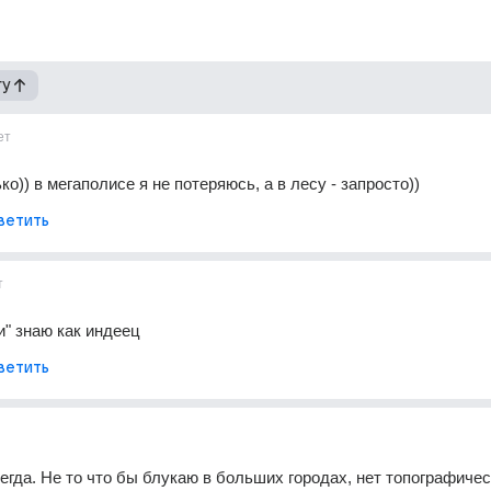
гу
ет
ько)) в мегаполисе я не потеряюсь, а в лесу - запросто))
ветить
т
и" знаю как индеец
ветить
егда. Не то что бы блукаю в больших городах, нет топографичес