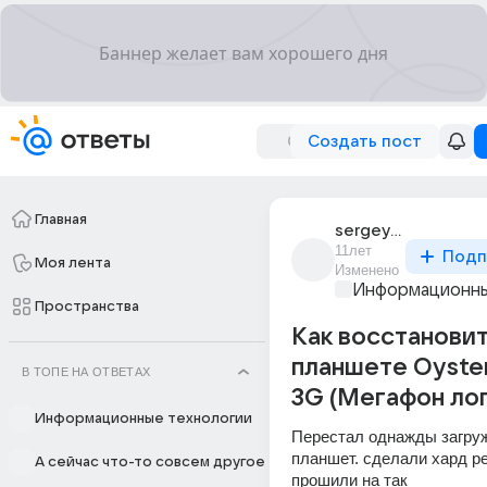
Создать пост
Главная
sergey_simakov
11лет
Подп
Моя лента
Изменено
Информационны
Пространства
Как восстановить
планшете Oyste
В ТОПЕ НА ОТВЕТАХ
3G (Мегафон лог
Информационные технологии
Перестал однажды загруж
планшет. сделали хард ре
А сейчас что-то совсем другое
прошили на так