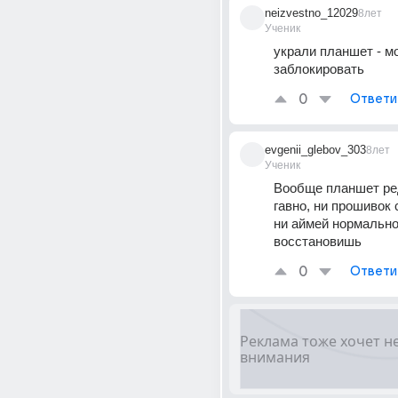
neizvestno_12029
8лет
Ученик
украли планшет - мо
заблокировать
0
Ответи
evgenii_glebov_303
8лет
Ученик
Вообще планшет ред
гавно, ни прошивок 
ни аймей нормально 
восстановишь
0
Ответи