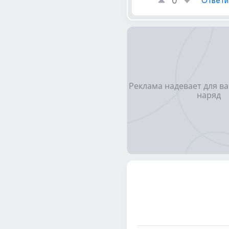
0
Ответи