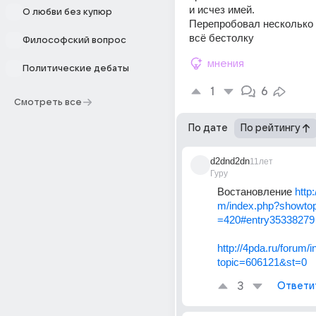
и исчез имей.
О любви без купюр
Перепробовал несколько 
всё бестолку
Философский вопрос
мнения
Политические дебаты
1
6
Смотреть все
По дате
По рейтингу
d2dnd2dn
11лет
Гуру
Востановление 
http:
m/index.php?showto
=420#entry35338279
http://4pda.ru/forum
topic=606121&st=0
3
Ответи