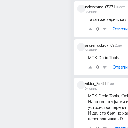
neizvestno_65371
10лет
Ученик
такая же херня, как
0
Ответи
andrei_dobrov_69
11лет
Ученик
MTK Droid Tools
0
Ответи
viktor_25791
11лет
Ученик
MTK Droid Tools, On
Hardcore, цифарки и
устройства перепиш
И да, это был не хар
перепрошивка xD