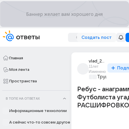
Создать пост
Главная
vlad_24469
11лет
Подп
Моя лента
Изменено
Трушный спор
Пространства
Ребус - анаграм
Футболиста уга
В ТОПЕ НА ОТВЕТАХ
РАСШИФРОВКО
Информационные технологии
А сейчас что-то совсем другое