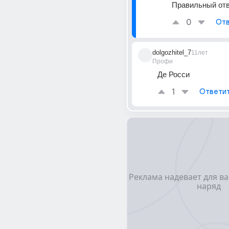
Правильный отв
0
Отв
dolgozhitel_7
11лет
Профи
Де Росси
1
Ответи