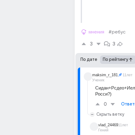
мнения
#ребус
3
3
По дате
По рейтингу
maksim_r_181
11лет
Ученик
Сидан+Рсдео+Иеле
Росси?)
0
Ответ
Скрыть ветку
vlad_24469
11лет
Гений