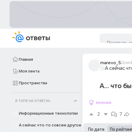
Главная
marevo_5
11лет
А сейчас ч
Моя лента
Пространства
А... что б
В ТОПЕ НА ОТВЕТАХ
мнения
Информационные технологии
2
7
А сейчас что-то совсем другое
По дате
По рейтин