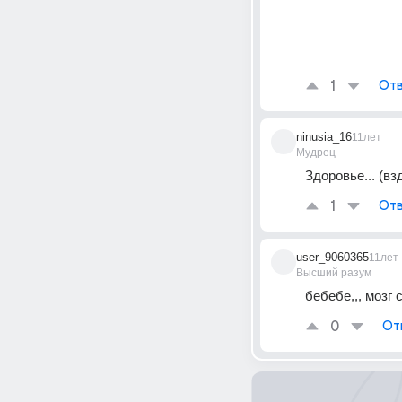
1
Отв
ninusia_16
11лет
Мудрец
Здоровье... (вз
1
Отв
user_9060365
11лет
Высший разум
бебебе,,, мозг 
0
От