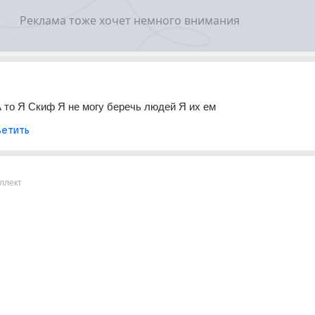
 А то Я Скиф Я не могу беречь людей Я их ем
етить
ллект