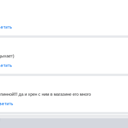
етить
дыхает)
етить
спинной!!! да и хрен с ним в магазине его много
ветить