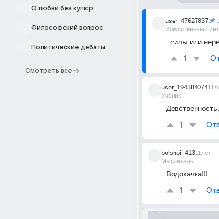
О любви без купюр
user_47627837
Философский вопрос
Искусственный ин
силы или нерв
Политические дебаты
1
От
Смотреть все
user_194384074
11л
Ученик
Девственность.
1
Отв
bolshoi_413
11лет
Мыслитель
Водокачка!!!
1
Отв