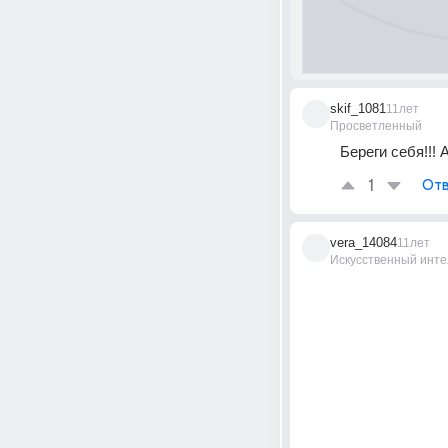
skif_1081
11лет
Просветленный
Береги себя!!!
1
Отв
vera_14084
11лет
Искусственный инте