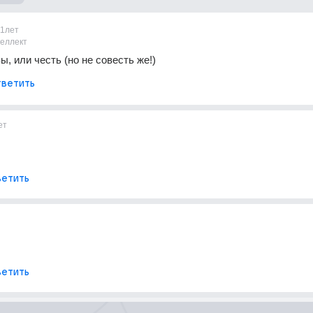
11лет
теллект
ы, или честь (но не совесть же!)
ветить
ет
етить
етить