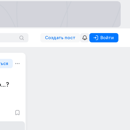
Создать пост
Войти
ться
..?