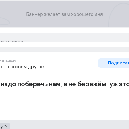
Изменено
Подписа
то-то совсем другое
ы надо поберечь нам, а не бережём, уж это.
гу