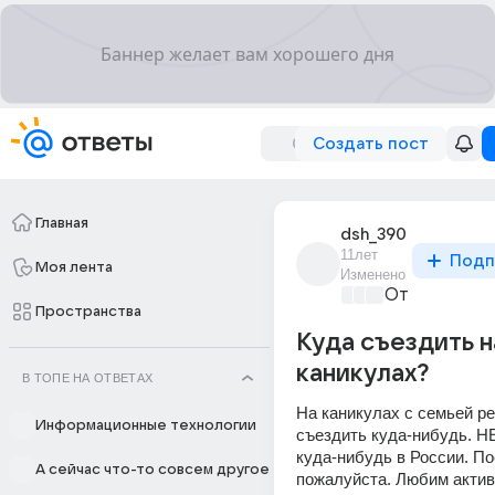
Создать пост
Главная
dsh_390
11лет
Подп
Моя лента
Изменено
Отпуск мечт
Пространства
Куда съездить н
каникулах?
В ТОПЕ НА ОТВЕТАХ
На каникулах с семьей ре
Информационные технологии
съездить куда-нибудь. НЕ 
куда-нибудь в России. По
А сейчас что-то совсем другое
пожалуйста. Любим акти