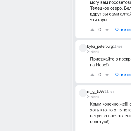
могу вам посоветова
Телецкое озеро, Бел
вдруг вы сами алтай
эти горы...
0
Ответи
byloi_peterburg
11лет
Ученик
Приезжайте в прекр
на Неве!)
0
Ответи
m_g_1097
11лет
Ученик
Крым конечно же!!! 
хоть кто-то оттянетс
петри за впечатлени
советую!)