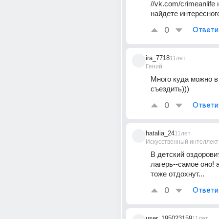
//vk.com/crimeanlife 
найдете интересног
0
Ответи
ira_7718
11лет
Гений
Много куда можно в 
съездить)))
0
Ответи
hatalia_24
11лет
Искусственный интеллект
В детский оздорови
лагерь--самое оно! 
тоже отдохнут...
0
Ответи
user_195023159
11лет