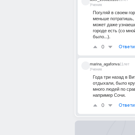
Ученик
Погуляй в своем гор
меньше потратишь, 
может даже узнаешь,
городе есть (со мной
было...).
0
Ответи
marina_agafonva
11лет
Ученик
Года три назад в Ви
отдыхали, было крут
много людей по сра
например Сочи.
0
Ответи