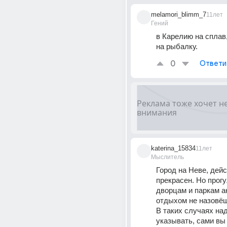
melamori_blimm_7
11лет
Гений
в Карелию на сплав,
на рыбалку.
0
Ответи
katerina_15834
11лет
Мыслитель
Город на Неве, дейс
прекрасен. Но прогу
дворцам и паркам а
отдыхом не назовёш
В таких случаях над
указывать, сами вы 