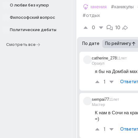
О любви без купюр
мнения
#каникулы
#отдых
Философский вопрос
0
10
Политические дебаты
По дате
По рейтингу
Смотреть все
catherine_278
11лет
Оракул
я бы на Домбай ма
1
Ответи
sempai77
11лет
Мастер
К нам в Сочи на кра
=)
1
Ответи