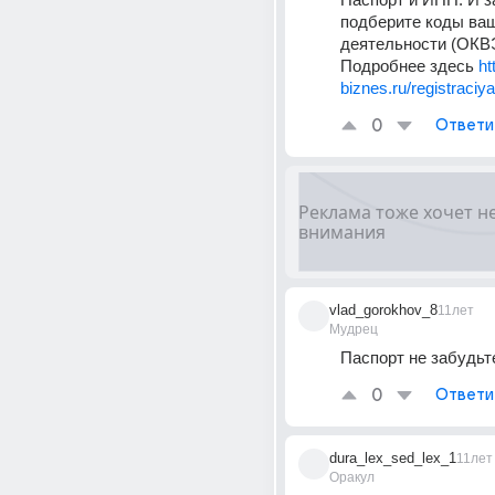
подберите коды ваш
деятельности (ОКВ
Подробнее здесь 
ht
biznes.ru/registraciya
0
Ответи
vlad_gorokhov_8
11лет
Мудрец
Паспорт не забудьт
0
Ответи
dura_lex_sed_lex_1
11лет
Оракул