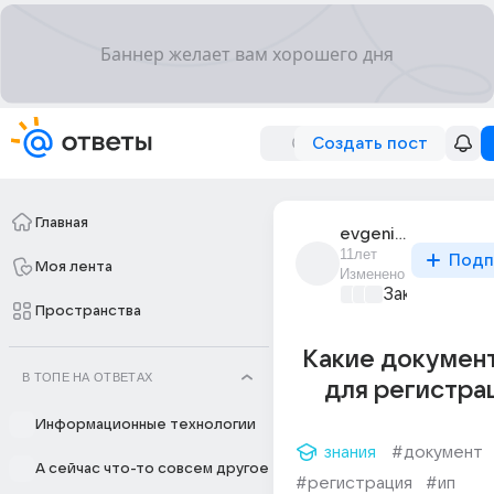
Создать пост
Главная
evgenii_kopelev_1
11лет
Подп
Моя лента
Изменено
Закон и поря
Пространства
Какие докумен
В ТОПЕ НА ОТВЕТАХ
для регистра
Информационные технологии
знания
#документ
А сейчас что-то совсем другое
#регистрация
#ип