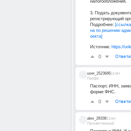
налогообложения.
3. Подать документы
регистрирующий ор
Подробнее: 
[ссылка
на по решению адм
оекта]
Источник:
https://urik
0
Ответи
user_2523685
11лет
Профи
Паспорт, ИНН, заявл
форме ФНС.
0
Ответи
alex_28338
11лет
Просветленный
Паспорт и ИНН. И з