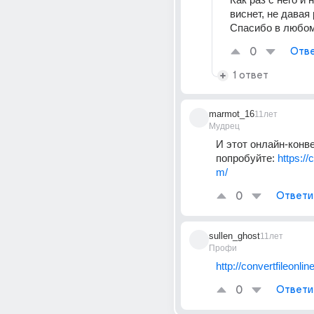
виснет, не давая 
Спасибо в любом
0
Отве
1 ответ
marmot_16
11лет
Мудрец
И этот онлайн-конве
попробуйте: 
https://
m/
0
Ответи
sullen_ghost
11лет
Профи
http://convertfileonli
0
Ответи