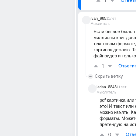
1
Ответ
ivan_985
11лет
Мыслитель
Если бы все было та
миллионы книг давн
текстовом формате, 
картинок дежавю. То
файнридер и только
1
Ответи
Скрыть ветку
larisa_8843
11лет
Мыслитель
pdf картинка или 
это! И текст или 
можно изъять. Ка
форматы. Можете 
претендую на ис
0
Отве