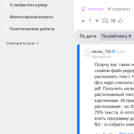
О любви без купюр
мнения
#торрент
Философский вопрос
1
18
Политические дебаты
По дате
По рейтингу
Смотреть все
nikolai_704
11лет
Мыслитель
Огорчу вас таких н
скажем файн ридер
распознать текст. 
djvu надо сначала 
pdf. Получить на в
распознанный текст
картинками. Испра
распознания - их бу
70% текста. А пото
взять программу д
fb2 - и собрать кни