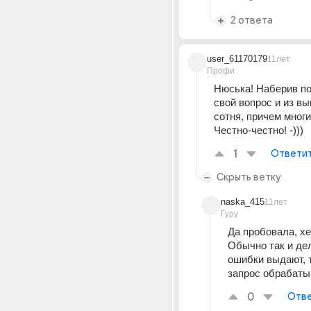
2 ответа
user_61170179
11лет
Профи
Нюська! Наберив по
свой вопрос и из вы
сотня, причем многи
Честно-честно! -)))
1
Ответи
Скрыть ветку
naska_415
11лет
Гуру
Да пробовала, хер
Обычно так и дел
ошибки выдают, т
запрос обрабат
0
Отве