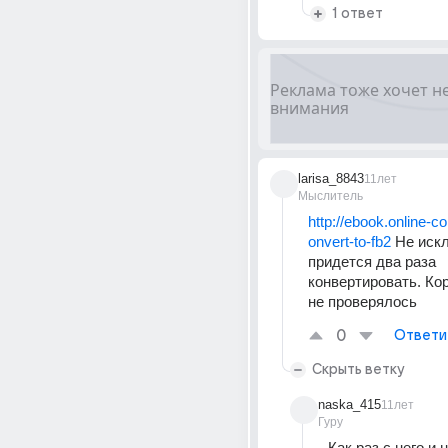
1 ответ
larisa_8843
11лет
Мыслитель
http://ebook.online-c
onvert-to-fb2
 Не иск
придется два раза 
конвертировать. Кор
не проверялось
0
Ответи
Скрыть ветку
naska_415
11лет
Гуру
Как раз с него и 