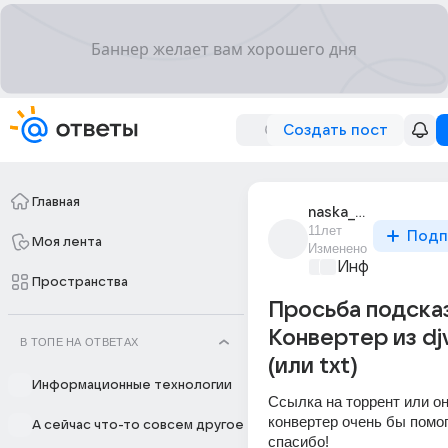
Создать пост
Главная
naska_415
11лет
Подп
Моя лента
Изменено
Информационн
Пространства
Просьба подска
Конвертер из djv
В ТОПЕ НА ОТВЕТАХ
(или txt)
Информационные технологии
Ссылка на торрент или о
конвертер очень бы помогл
А сейчас что-то совсем другое
спасибо!