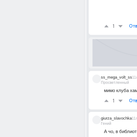
1
Отв
ss_mega_volt_ss
11
Просветленный
мимо клуба ха
1
Отв
giurza_slavochka
11
Гений
А чо, в библиоте