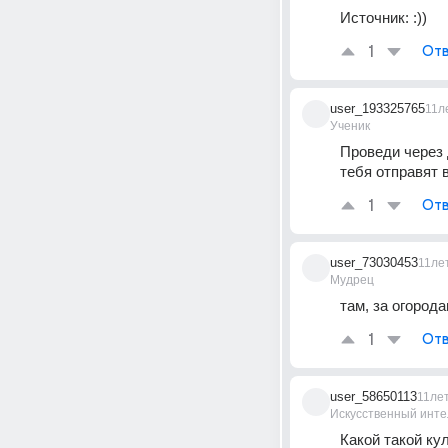
Источник:
:))
1
Отв
user_193325765
11л
Ученик
Проведи через 
тебя отправят 
1
Отв
user_73030453
11ле
Мудрец
там, за огород
1
Отв
user_58650113
11ле
Искусственный инте
Какой такой ку