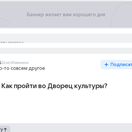
5
11лет
Изменено
Подписа
то-то совсем другое
Как пройти во Дворец культуры?
гу