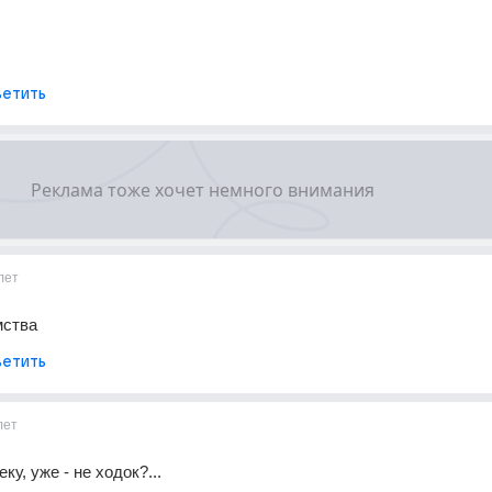
етить
лет
мства
етить
лет
ку, уже - не ходок?...