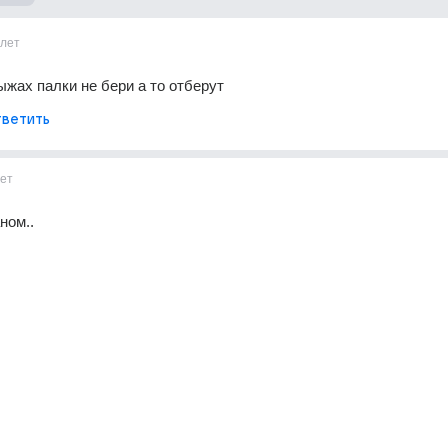
1лет
лыжах палки не бери а то отберут
ветить
ет
ном..