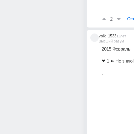
2
От
volk_1533
11лет
Высший разум
2015 Февраль
❤ 1 ➽ Не знаю!
.