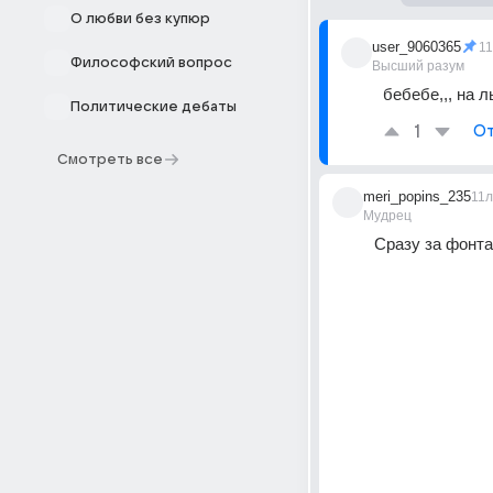
О любви без купюр
user_9060365
1
Философский вопрос
Высший разум
бебебе,,, на 
Политические дебаты
1
От
Смотреть все
meri_popins_235
11л
Мудрец
Сразу за фонта