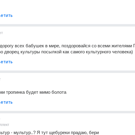
етить
ет
дорогу всех бабушек в мире, поздоровайся со всеми жителями П
во дворец культуры посылкой как самого культурного человека)
етить
т
ами тропинка будет мимо болота
етить
т
ллект
льтур - мультур..? Я тут щебуреки прадаю, бери