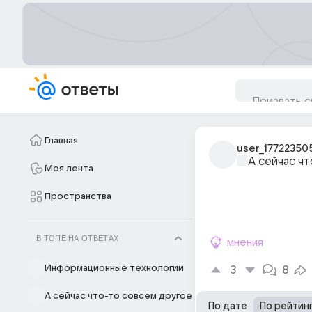
Главная
user_17722350
А сейчас ч
Моя лента
Пространства
В ТОПЕ НА ОТВЕТАХ
мнения
Информационные технологии
3
8
А сейчас что-то совсем другое
По дате
По рейтин