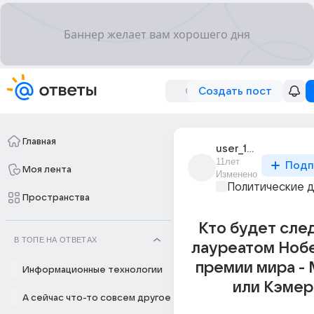
Создать пост
Главная
user_103988019
11лет
Подп
Моя лента
Изменено
Политические 
Пространства
Кто будет сл
В ТОПЕ НА ОТВЕТАХ
лауреатом Ноб
премии мира -
Информационные технологии
или Кэмер
А сейчас что-то совсем другое