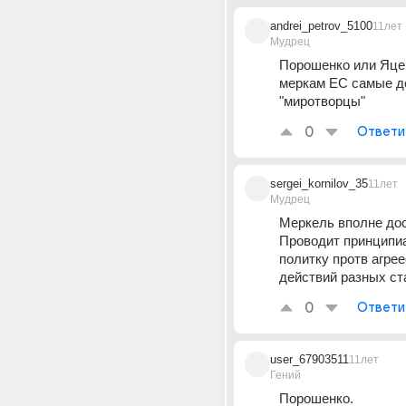
andrei_petrov_5100
11лет
Мудрец
Порошенко или Яцен
меркам ЕС самые д
"миротворцы"
0
Ответи
sergei_kornilov_35
11лет
Мудрец
Меркель вполне дос
Проводит принципи
политку протв агрее
действий разных ст
0
Ответи
user_67903511
11лет
Гений
Порошенко.