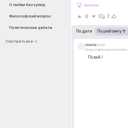
О любви без купюр
мнения
0
7
Философский вопрос
Политические дебаты
По дате
По рейтингу
Смотреть все
stomia
11лет
Искусственный интеллект
ПсакА !