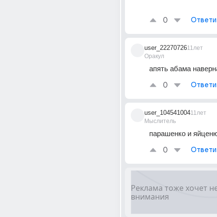
0
Ответи
user_22270726
11лет
Оракул
апять абама наверна
0
Ответи
user_104541004
11лет
Мыслитель
парашенко и яйцен
0
Ответи