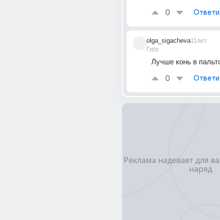
0
Ответи
olga_sigacheva
11лет
Гуру
Лучше конь в пальт
0
Ответи