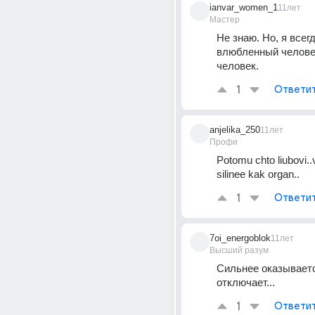
ianvar_women_1
11лет
Мастер
Не знаю. Но, я всегд
влюбленный человек
человек.
1
Ответи
anjelika_250
11лет
Профи
Potomu chto liubovi..v
silinee kak organ..
1
Ответи
7oi_energoblok
11лет
Высший разум
Сильнее оказывается.
отключает...
1
Ответи