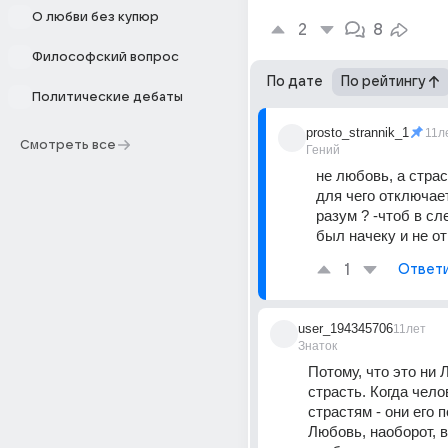
О любви без купюр
2
8
Философский вопрос
По дате
По рейтингу
Политические дебаты
prosto_strannik_1
11л
Смотреть все
Гений
не любовь, а страс
для чего отключает
разум ? -чтоб в сл
был начеку и не о
1
Ответ
user_194345706
11лет
Знаток
Потому, что это ни Л
страсть. Когда чело
страстям - они его п
Любовь, наоборот, в