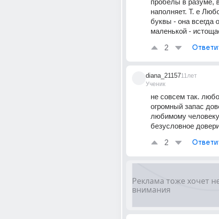
пробелы в разуме, в
наполняет. Т. е Люб
буквы - она всегда от
маленькой - истоща
2
Ответи
diana_21157
11лет
Ученик
не совсем так. любо
огромный запас дове
любимому человеку.
безусловное довери
2
Ответи