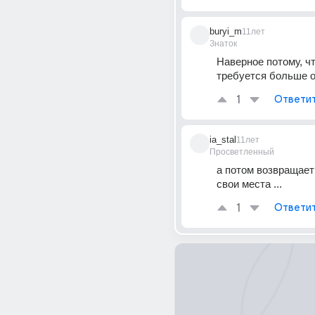
buryi_m
11лет
Знаток
Наверное потому, чт
требуется больше 
1
Ответи
ia_stal
11лет
Просветленный
а потом возвращает 
свои места ...
1
Ответи