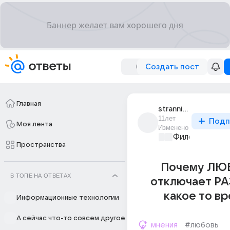
Создать пост
Главная
strannik_2661
11лет
Подп
Моя лента
Изменено
Философский 
Пространства
Почему ЛЮ
В ТОПЕ НА ОТВЕТАХ
отключает РА
какое то в
Информационные технологии
А сейчас что-то совсем другое
мнения
#любовь