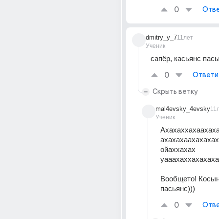
0
Отве
dmitry_y_7
11лет
Ученик
сапёр, касьянс пасын
0
Ответи
Скрыть ветку
mal4evsky_4evsky
11
Ученик
Ахахаххахаахахах
ахахахаахахахах
ойаххахах 
уааахаххахахаха
Вообщето! Косынк
пасьянс)))
0
Отве