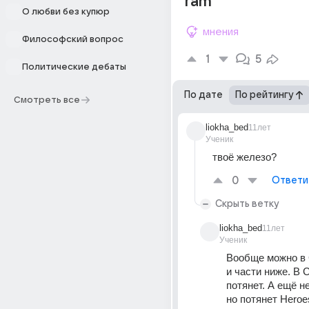
ram
О любви без купюр
мнения
Философский вопрос
1
5
Политические дебаты
По дате
По рейтингу
Смотреть все
liokha_bed
11лет
Ученик
твоё железо?
0
Ответи
Скрыть ветку
liokha_bed
11лет
Ученик
Вообще можно в G
и части ниже. В C
потянет. А ещё н
но потянет Heroes