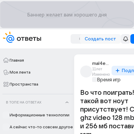
Создать пост
Главная
mal4evsky_4evsky
11лет
Подп
Моя лента
Изменено
Время игр
Пространства
Во что поиграть
такой вот ноут
В ТОПЕ НА ОТВЕТАХ
присутствует! C
Информационные технологии
ghz video 128 m
и 256 мб постави
А сейчас что-то совсем другое