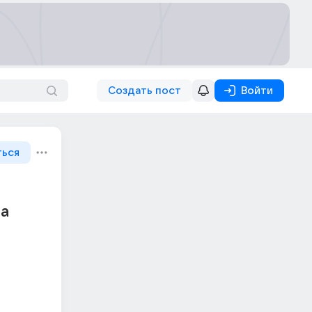
Создать пост
Войти
ться
на