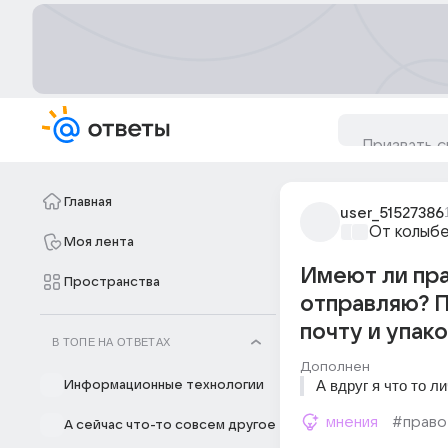
Главная
user_51527386
От колыбе
Моя лента
Имеют ли пра
Пространства
отправляю? П
почту и упак
В ТОПЕ НА ОТВЕТАХ
Дополнен
А вдруг я что то л
Информационные технологии
мнения
#право
А сейчас что-то совсем другое