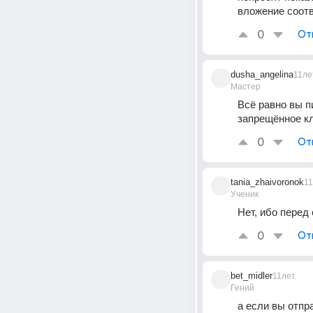
вложение соотв
0
От
dusha_angelina
11ле
Мастер
Всё равно вы пи
запрещённое к
0
От
tania_zhaivoronok
1
Ученик
Нет, ибо перед
0
От
bet_midler
11лет
Гений
а если вы отпр