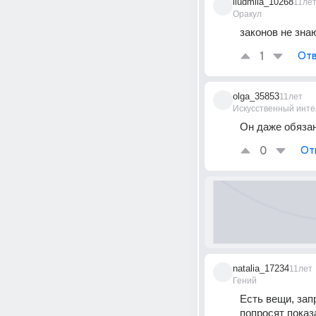
liudmila_10268
11ле
Оракул
законов не знаю
1
Отв
olga_35853
11лет
Искусственный инте
Он даже обяза
0
От
natalia_17234
11лет
Гений
Есть вещи, зап
попросят показа