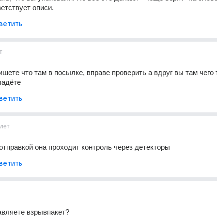
етствует описи.
ветить
т
шете что там в посылке, вправе проверить а вдруг вы там чего т
ладёте
ветить
1лет
 отправкой она проходит контроль через детекторы
ветить
авляете взрывпакет?