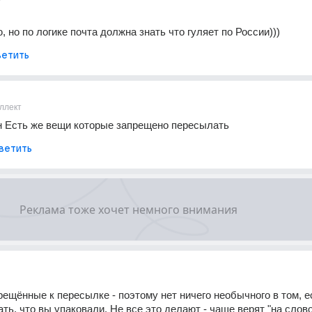
т
, но по логике почта должна знать что гуляет по России)))
етить
ллект
н Есть же вещи которые запрещено пересылать
ветить
рещённые к пересылке - поэтому нет ничего необычного в том, ес
ть, что вы упаковали. Не все это делают - чаще верят "на слово"