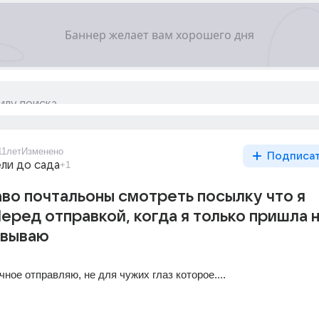
11лет
Изменено
Подписа
ли до сада
+1
во почтальоны смотреть посылку что я
еред отправкой, когда я только пришла 
овываю
ичное отправляю, не для чужих глаз которое....