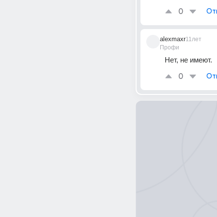
0
От
alexmaxr
11лет
Профи
Нет, не имеют.
0
От