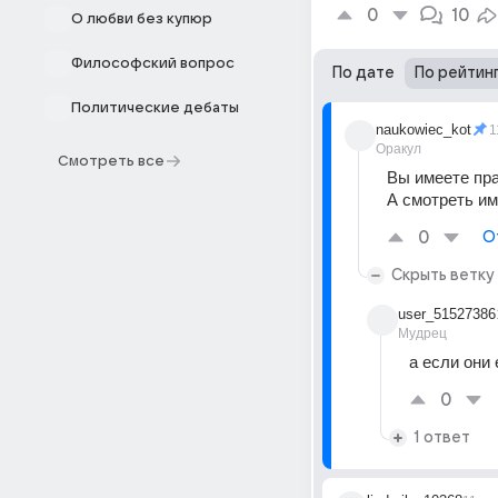
0
10
О любви без купюр
Философский вопрос
По дате
По рейтин
Политические дебаты
naukowiec_kot
1
Оракул
Смотреть все
Вы имеете пра
А смотреть им
0
О
Скрыть ветку
user_51527386
Мудрец
а если они
0
1 ответ