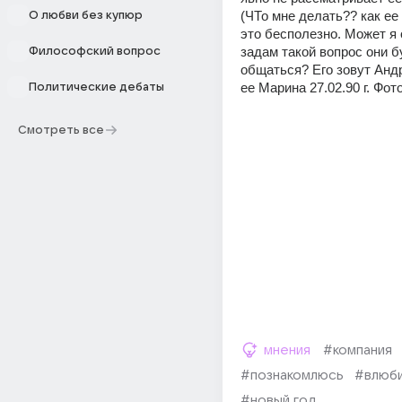
(ЧТо мне делать?? как ее 
О любви без купюр
это бесполезно. Может я 
задам такой вопрос они б
Философский вопрос
общаться? Его зовут Андрей
ее Марина 27.02.90 г. Фот
Политические дебаты
Смотреть все
мнения
#компания
#познакомлюсь
#влюб
#новый год