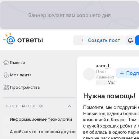
Создать пост
Главная
user_181089042
11лет
Подп
Моя лента
Изменено
Уважаемый м
Пространства
Нужна помощь!
В ТОПЕ НА ОТВЕТАХ
Помогите, мы с подругой 
Новый год ездили большо
компанией в Казань. Там 
Информационные технологии
с кучей хороших ребят и м
влюбилась в одного парня.
А сейчас что-то совсем другое
явно не рассматривает ее