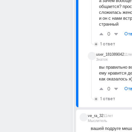
а зачем вообще 
общается? прост
сложилась женс
и он с нами встре
странный
0
Отв
1 ответ
user_181089042
11ле
Знаток
вы правильно вс
ему нравится де
как оказалось я)
0
Отв
1 ответ
ve_ra_32
11лет
Мыслитель
вашей подруге меша