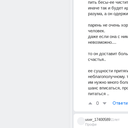
пить бесы-ее чисти
иначе так и будет ид
разума, а он одержи
парень не очень хор
человек.
даже если она с ним
невозможно....
то он доставит боль
счастья..
ее сущности притяги
неблагополучному. т
им нужно много бол
шанс вписаться, про
питаться ..
0
Ответи
user_17400589
11лет
Профи