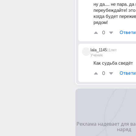
ну да.... не пара. да 
переубеждайте! это е
когда будет пережив
рядом!
0
Ответи
lala_1145
11лет
Ученик
Как судьба сведёт
0
Ответи