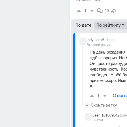
1
13
По дате
По рейтингу
lady_leo
11лет
Высший разум
На день рождения 
ждёт сюрприз. Но А
Он просто разбудил
чувственность. Кром
свободен. У нёё бу
притом скоро. Имя 
А.
1
Ответ
Скрыть ветку
user_181089042
11ле
Знаток