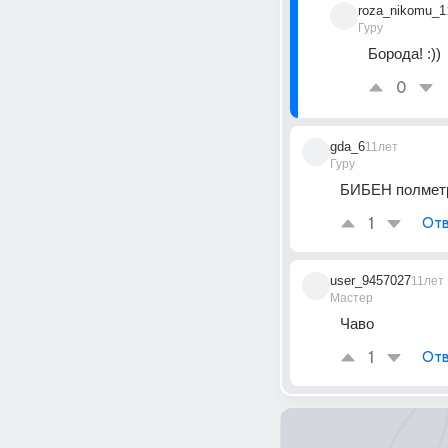
roza_nikomu_1
Гуру
Борода! :))
0
gda_6
11лет
Гуру
БИБЕН полмет
1
Отв
user_9457027
11лет
Мастер
Чаво
1
Отв