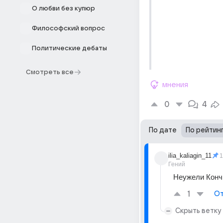
О любви без купюр
Философский вопрос
Политические дебаты
Смотреть все
мнения
0
4
По дате
По рейтин
ilia_kaliagin_11
1
Гений
Неужели Конч
1
От
Скрыть ветку