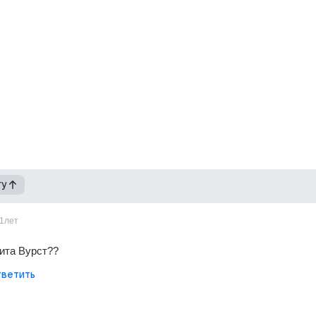
гу
1лет
ита Вурст??
ветить