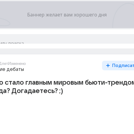
1лет
Изменено
Подписа
ие дебаты
то стало главным мировым бьюти-трендо
а? Догадаетесь? ;)