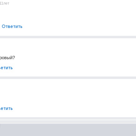
11лет
Ответить
ровый?
етить
етить