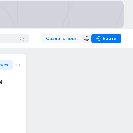
Создать пост
Войти
ться
м