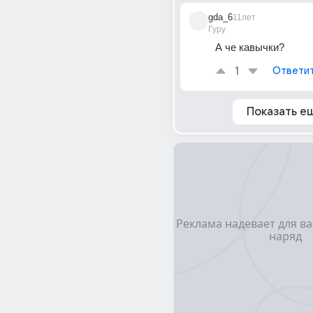
gda_6
11лет
Гуру
А че кавычки?
1
Ответи
Показать е