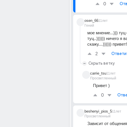
0
Отв
osen_66
11лет
Гений
мое мнение...))) туц
туц..)))))) ничего я 
скажу....)))))) привет!
2
Ответи
Скрыть ветку
carrie_tsu
11лет
Просветленный
Привет )
0
Отве
beshenyi_pios_5
11лет
Просветленный
Зависит от общения 