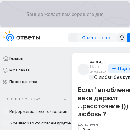
Создать пост
Главная
carrie_tsu
11лет
Подп
Моя лента
Изменено
О любви без ку
Пространства
Если " влюбленны
веке держит
В ТОПЕ НА ОТВЕТАХ
...расстояние ))
Информационные технологии
любовь ?
А сейчас что-то совсем другое
Дополнен
Веет ...