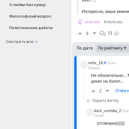
О любви без купюр
Интересно, ваше мнение,
Философский вопрос
мнения
#любовь
Политические дебаты
6
13
Смотреть все
По дате
По рейтингу
mrfix_19
11лет
Оракул
Не обязательно... 
денег на билет...
2
Ответ
Скрыть ветку
doch_vozhdia_2
11ле
Гений
отговорки))))))