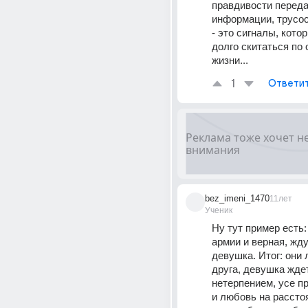
правдивости переда
информации, трусос
- это сигналы, кото
долго скитаться по 
жизни...
1
Ответи
bez_imeni_1470
11лет
Ученик
Ну тут пример есть: 
армии и верная, жду
девушка. Итог: они 
друга, девушка ждет 
нетерпением, усе пр
и любовь на расстоя