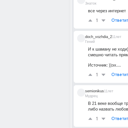
Знаток
все через интернет
1
Ответи
doch_vozhdia_2
11лет
Гений
И к шаману не ходи)
смешно читать прям))
Источник:
))эх....
1
Ответи
semionikus
11лет
Мудрец
В 21 веке вообще тр
либо назвать любо
1
Ответи