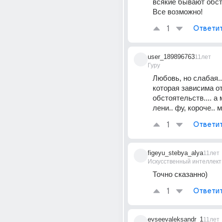
всякие бывают обст
Все возможно!
1
Ответи
user_189896763
11лет
Гуру
Любовь, но слабая..
которая зависима от
обстоятельств.... а 
лени.. фу, короче.. 
1
Ответи
figeyu_stebya_alya
11лет
Искусственный интеллект
Точно сказанно)
1
Ответи
evseevaleksandr_1
11лет