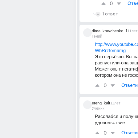
0
Отве
1 ответ
dima_kravchenko_1
11лет
Гений
http://www.youtube.
WhRrzfomamg
Это серьёзно. Вы на
распустили-она защ
Может опыт негатиф
котором она не гофо
0
Ответи
ereng_kalt
11лет
Ученик
Расслабся и получа
удовольствие
0
Ответи