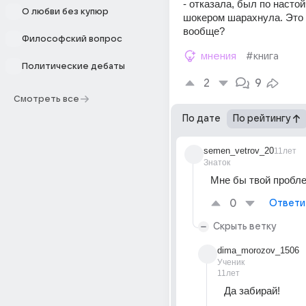
- отказала, был по настойч
О любви без купюр
шокером шарахнула. Это 
вообще?
Философский вопрос
мнения
#книга
Политические дебаты
2
9
Смотреть все
По дате
По рейтингу
semen_vetrov_20
11лет
Знаток
Мне бы твой пробл
0
Ответи
Скрыть ветку
dima_morozov_1506
Ученик
11лет
Да забирай!