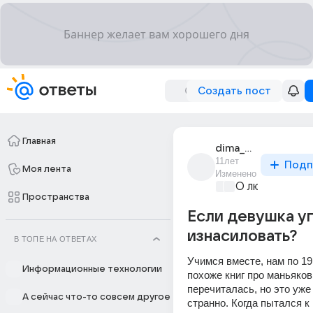
Создать пост
Главная
dima_morozov_1506
11лет
Подп
Моя лента
Изменено
О любви без 
Пространства
Если девушка у
изнасиловать?
В ТОПЕ НА ОТВЕТАХ
Учимся вместе, нам по 19 
Информационные технологии
похоже книг про маньяков 
перечиталась, но это уже
А сейчас что-то совсем другое
странно. Когда пытался к 