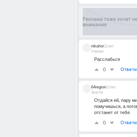
nikahor
11лет
Ученик
Расслабься
0
Ответи
64region
11лет
Знаток
Отдайся ей, пару ми
помучишься, а потом
отстанет от тебя
0
Ответи