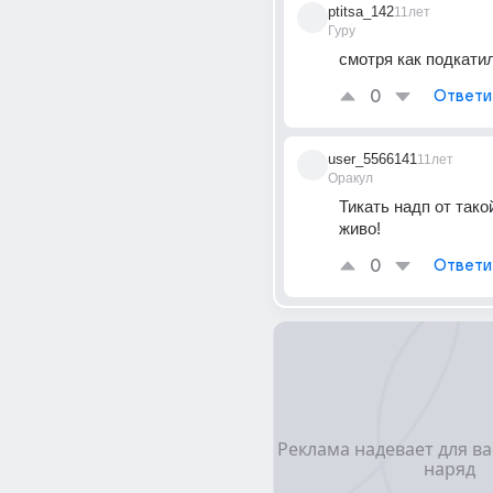
ptitsa_142
11лет
Гуру
смотря как подкати
0
Ответи
user_5566141
11лет
Оракул
Тикать надп от такой
живо!
0
Ответи