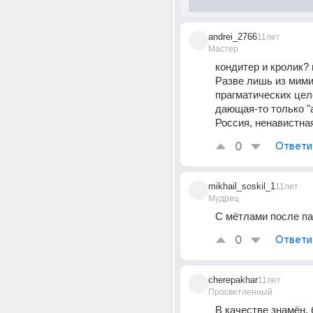
andrei_2766
11лет
Мастер
кондитер и кролик? в
Разве лишь из мимик
прагматических целе
дающая-то только "а
Россия, ненавистна
0
Ответи
mikhail_soskil_1
11лет
Мудрец
С мётлами после пар
0
Ответи
cherepakhar
11лет
Просветленный
В качестве знамён, 