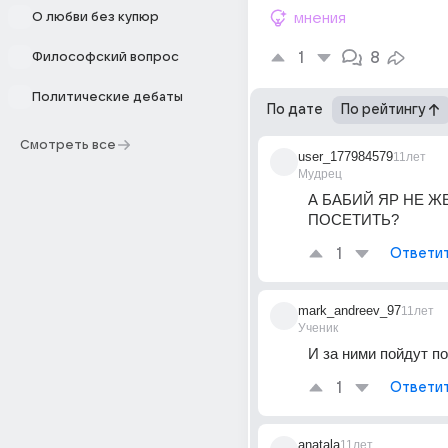
О любви без купюр
мнения
1
8
Философский вопрос
Политические дебаты
По дате
По рейтингу
Смотреть все
user_177984579
11лет
Мудрец
А БАБИЙ ЯР НЕ Ж
ПОСЕТИТЬ?
1
Ответи
mark_andreev_97
11лет
Ученик
И за ними пойдут п
1
Ответи
anatala
11лет