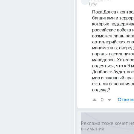
Гуру
Пока Донецк контро
бандитами и террори
которых поддержива
российские войска и
возможен лишь пара
артиллерийских сна
минометных очереде
парады насильников
мародеров. Хотелос
надеяться, что к 9 м
Донбассе будет вос
мир и законный прав
есть ли основания д
надежд?
0
Ответи