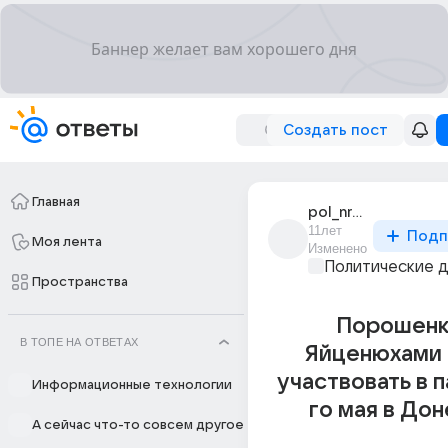
Создать пост
Главная
pol_nravov_4
11лет
Подп
Моя лента
Изменено
Политические 
Пространства
Порошенк
В ТОПЕ НА ОТВЕТАХ
Яйценюхами 
участвовать в п
Информационные технологии
го мая в До
А сейчас что-то совсем другое