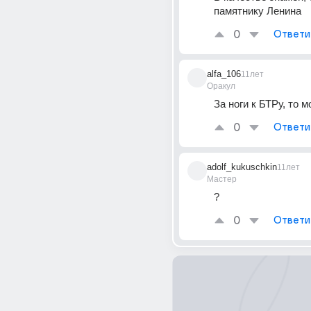
памятнику Ленина
0
Ответи
alfa_106
11лет
Оракул
За ноги к БТРу, то м
0
Ответи
adolf_kukuschkin
11лет
Мастер
?
0
Ответи