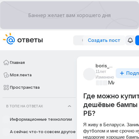
Создать пост
Главная
boris_zaharchuk_1
11лет
Подп
Моя лента
Изменено
Мир и его л
Пространства
Где можно купи
дешёвые бампы n
В ТОПЕ НА ОТВЕТАХ
РБ?
Информационные технологии
Я живу в Беларуси. Зани
футболом и мне срочно н
А сейчас что-то совсем другое
недорогие хорошие бампы 