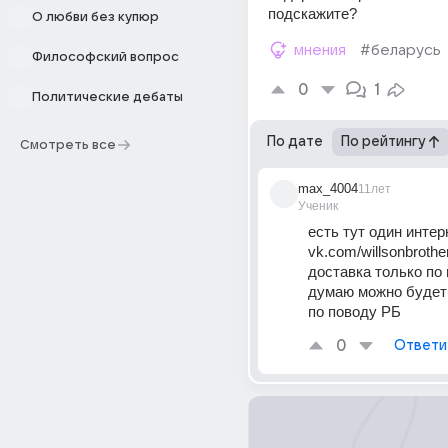
подскажите?
О любви без купюр
мнения
#беларусь
Философский вопрос
0
1
Политические дебаты
По дате
По рейтингу
Смотреть все
max_4004
11лет
Ученик
есть тут один интерн
vk.com/willsonbrothe
доставка только по м
думаю можно будет 
по поводу РБ
0
Ответи