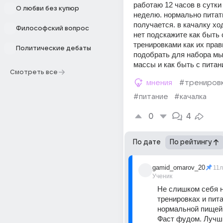
работаю 12 часов в сутки 
О любви без купюр
неделю. нормально питать
получается. в качалку хо
Философский вопрос
нет подскажите как быть с
тренировками как их прав
Политические дебаты
подобрать для набора мы
массы и как быть с пита
Смотреть все
мнения
#трениров
#питание
#качалка
0
4
По дате
По рейтингу
gamid_omarov_20
11л
Ученик
Не слишком себя н
тренировках и пита
нормальной пищей, 
Фаст фудом. Лучши