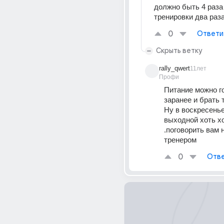
должно быть 4 раза 
тренировки два раз
0
Ответи
Скрыть ветку
rally_qwert
11лет
Профи
Питание можно го
заранее и брать т
Ну в воскресенье
выходной хоть хо
.поговорить вам 
тренером
0
Отве