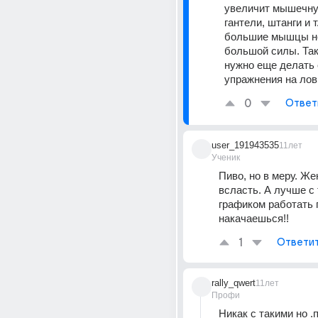
увеличит мышечную
гантели, штанги и т.
большие мышцы не
большой силы. Так 
нужно еще делать 
упражнения на лов
0
Ответ
user_191943535
11лет
Ученик
Пиво, но в меру. Же
всласть. А лучше с 
графиком работать г
накачаешься!!
1
Ответи
rally_qwert
11лет
Профи
Никак с такими но .п