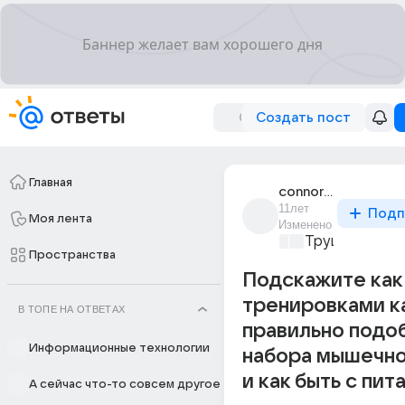
Создать пост
Главная
connor_20
11лет
Подп
Моя лента
Изменено
Трушный спор
Пространства
Подскажите как 
тренировками ка
В ТОПЕ НА ОТВЕТАХ
правильно подо
Информационные технологии
набора мышечно
и как быть с пит
А сейчас что-то совсем другое