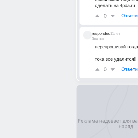
сделать на 4pda.ru
0
Ответи
respondeo
11лет
Знаток
перепрошивай тогда
тока все удалится!!
0
Ответи