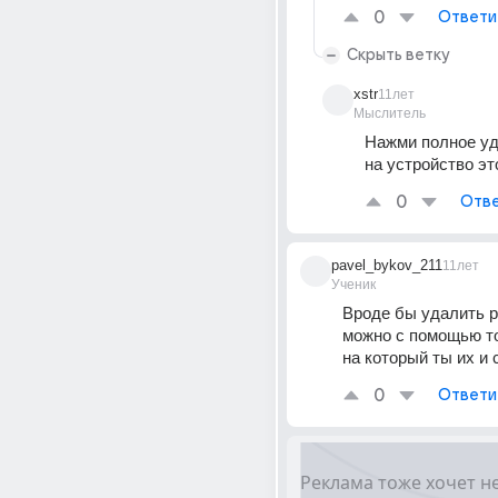
0
Ответи
Скрыть ветку
xstr
11лет
Мыслитель
Нажми полное уд
на устройство эт
0
Отве
pavel_bykov_211
11лет
Ученик
Вроде бы удалить р
можно с помощью то
на который ты их и 
0
Ответи