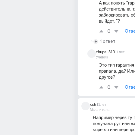
А как понять ''га
действительна, т. 
заблокировать об
выйдет. "?
0
Отве
1 ответ
chupa_310
11лет
Ученик
Это тип гарантия
прапала, да? Или 
другое?
0
Отве
xstr
11лет
Мыслитель
Например через ту п
получала рут или же
supersu или перепр