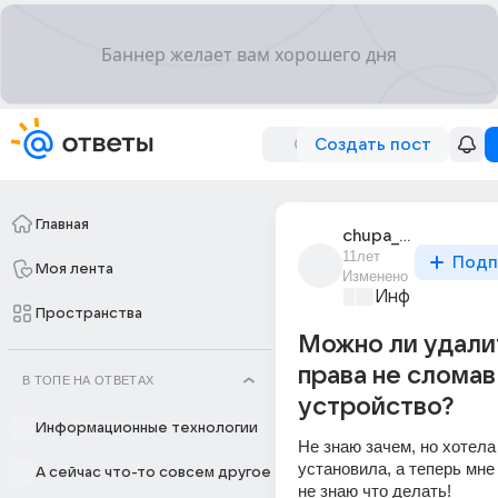
Создать пост
Главная
chupa_310
11лет
Подп
Моя лента
Изменено
Информационн
Пространства
Можно ли удали
права не сломав
В ТОПЕ НА ОТВЕТАХ
устройство?
Информационные технологии
Не знаю зачем, но хотела 
установила, а теперь мне 
А сейчас что-то совсем другое
не знаю что делать!