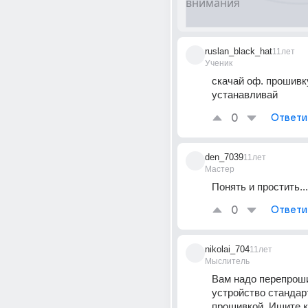
ruslan_black_hat
11лет
Ученик
скачай оф. прошивку.
устанавливай
0
Ответи
den_7039
11лет
Мастер
Понять и простить...
0
Ответи
nikolai_704
11лет
Мыслитель
Вам надо перепроши
устройство стандарт
прошивкой. Ищите ка