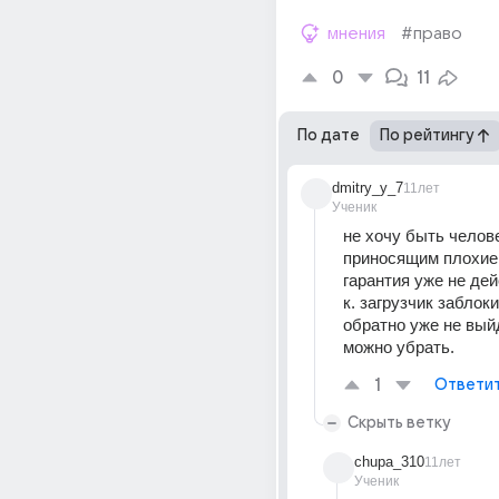
мнения
#право
0
11
По дате
По рейтингу
dmitry_y_7
11лет
Ученик
не хочу быть челове
приносящим плохие в
гарантия уже не дейс
к. загрузчик заблоки
обратно уже не выйде
можно убрать.
1
Ответи
Скрыть ветку
chupa_310
11лет
Ученик