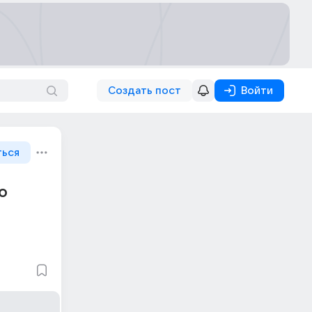
Создать пост
Войти
ться
ю