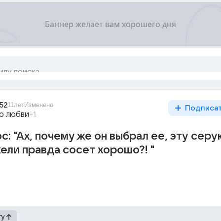
52
11лет
Изменено
Подписа
о любви
+1
с: "Ах, почему же он выбрал ее, эту серу
ели правда сосет хорошо?! "
гу