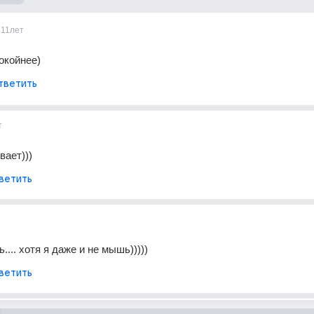
11лет
окойнее)
тветить
т
ает)))
ветить
... хотя я даже и не мышь)))))
ветить