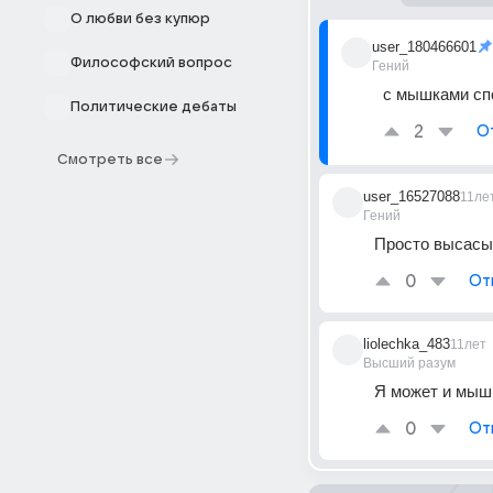
О любви без купюр
user_180466601
Философский вопрос
Гений
с мышками сп
Политические дебаты
2
О
Смотреть все
user_16527088
11ле
Гений
Просто высасыв
0
От
liolechka_483
11лет
Высший разум
Я может и мышь.
0
От