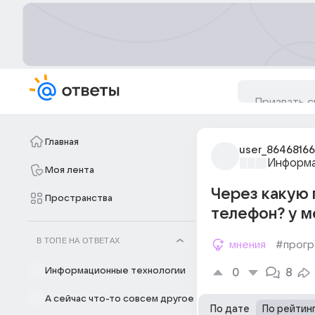
Главная
user_86468166
Информа
Моя лента
Через какую 
Пространства
телефон? у м
В ТОПЕ НА ОТВЕТАХ
мнения
#прогр
Информационные технологии
0
8
А сейчас что-то совсем другое
По дате
По рейтин