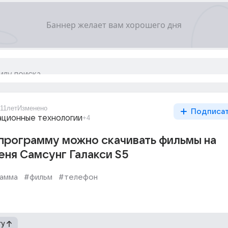
11лет
Изменено
Подписа
ционные технологии
+4
программу можно скачивать фильмы на
еня Самсунг Галакси S5
амма
#фильм
#телефон
гу