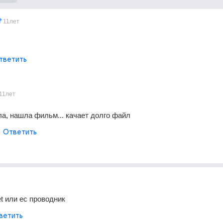
11лет
тветить
11лет
ла, нашла фильм... качает долго файл
Ответить
et или ec проводник
ветить