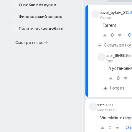
О любви без купюр
pavel_bykov_211
Философский вопрос
Ученик
Torrent
Политические дебаты
0
О
Смотреть все
Скрыть ветку
user_86468166
Гуру
я установи
0
1 ответ
xstr
11лет
Мыслитель
VideoMix + dvg
0
От