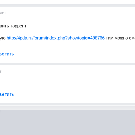
1лет
вить торрент
ую 
http://4pda.ru/forum/index.php?showtopic=498766
 там можно смо
ветить
т
ветить