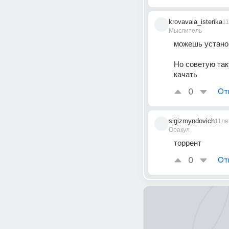
krovavaia_isterika
1
Мыслитель
можешь устано
Но советую так
качать
0
От
sigizmyndovich
11ле
Оракул
торрент
0
От