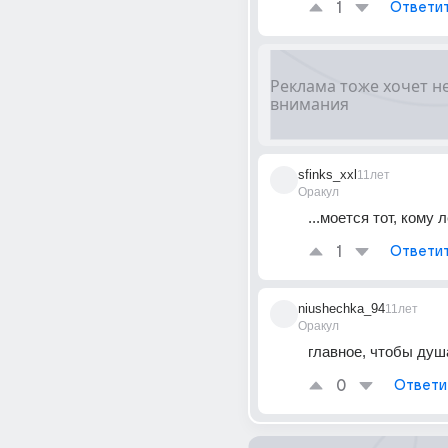
1
Ответи
sfinks_xxl
11лет
Оракул
...моется тот, кому 
1
Ответи
niushechka_94
11лет
Оракул
главное, чтобы душ
0
Ответи