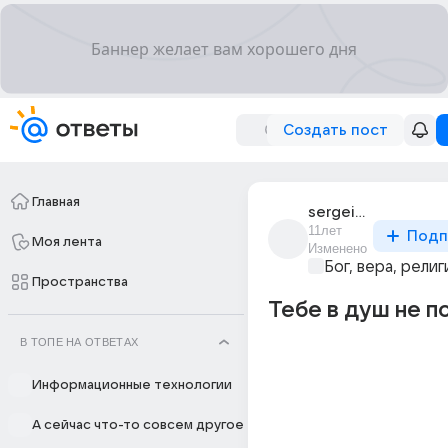
Создать пост
Главная
sergei_maslov_4
11лет
Подп
Моя лента
Изменено
Бог, вера, религ
Пространства
Тебе в душ не п
В ТОПЕ НА ОТВЕТАХ
Информационные технологии
А сейчас что-то совсем другое