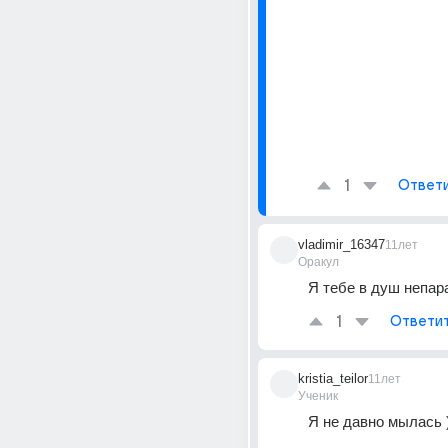
1
Ответ
vladimir_16347
11лет
Оракул
Я тебе в душ непар
1
Ответи
kristia_teilor
11лет
Ученик
Я не давно мылась )