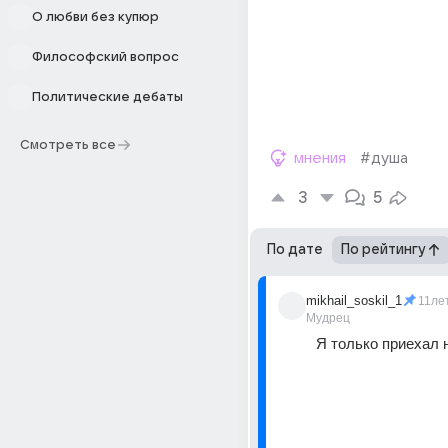
О любви без купюр
Философский вопрос
Политические дебаты
Смотреть все
мнения
#душа
3
5
По дате
По рейтингу
mikhail_soskil_1
11ле
Мудрец
Я только приехал н