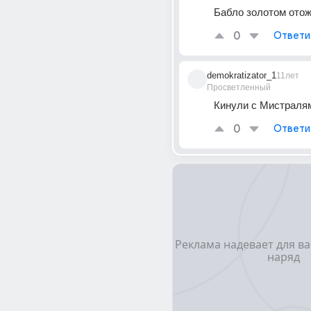
Бабло золотом ото
0
Ответи
demokratizator_1
11лет
Просветленный
Кинули с Мистраля
0
Ответи