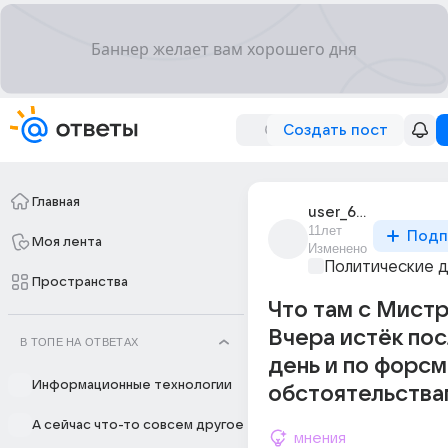
Создать пост
Главная
user_61620634
11лет
Подп
Моя лента
Изменено
Политические 
Пространства
Что там с Мист
Вчера истёк по
В ТОПЕ НА ОТВЕТАХ
день и по форс
Информационные технологии
обстоятельства
А сейчас что-то совсем другое
мнения