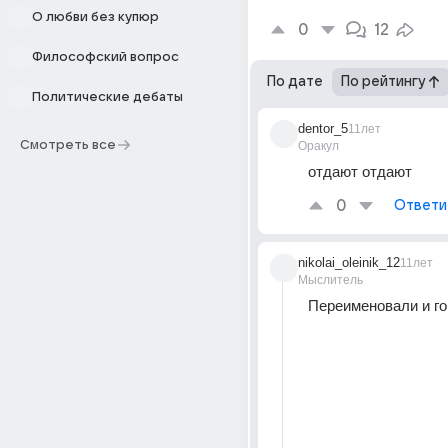
О любви без купюр
0
12
Философский вопрос
По дате
По рейтингу
Политические дебаты
dentor_5
11лет
Смотреть все
Оракул
отдают отдают
0
Ответи
nikolai_oleinik_12
11лет
Мыслитель
Переименовали и го