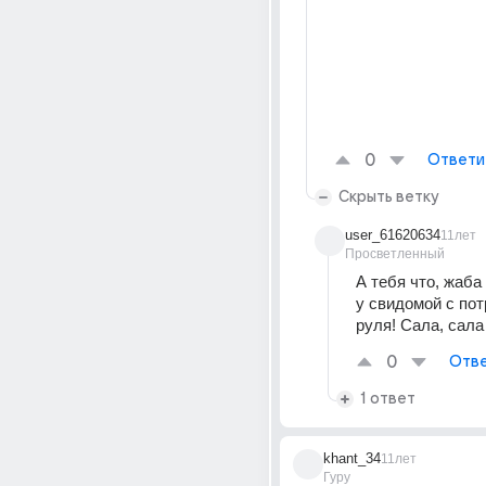
0
Ответи
Скрыть ветку
user_61620634
11лет
Просветленный
А тебя что, жаба
у свидомой с пот
руля! Сала, сала
0
Отве
1 ответ
khant_34
11лет
Гуру