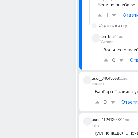
Если не ошибаюсь,
1
Ответ
Скрыть ветку
tori_tsar
11лет
Ученик
большое спасиб
0
Отв
user_34049558
11лет
Ученик
Барбара Палвин-су
0
Ответи
user_112412900
11лет
Гуру
гугл не нашёл... печ