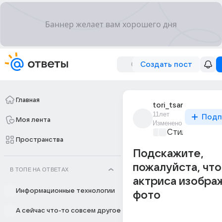
Создать пост
Главная
tori_tsar
11лет
Подп
Моя лента
Изменено
Стиль и фэшн
Пространства
Подскажите,
пожалуйста, что
В ТОПЕ НА ОТВЕТАХ
актриса изобра
Информационные технологии
фото
А сейчас что-то совсем другое