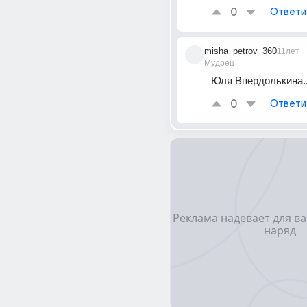
0
Ответи
misha_petrov_360
11лет
Мудрец
Юля Впердолькина..
0
Ответи