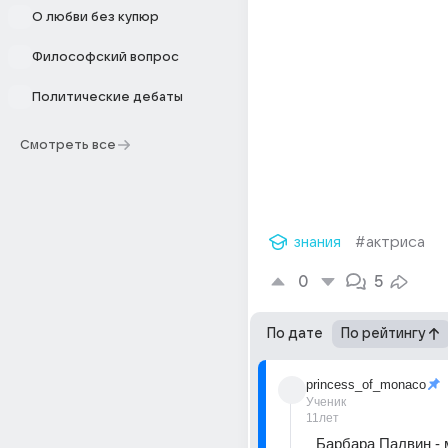
О любви без купюр
Философский вопрос
Политические дебаты
Смотреть все
знания
#актриса
0
5
По дате
По рейтингу
princess_of_monaco
Ученик
11лет
Барбара Палвин -