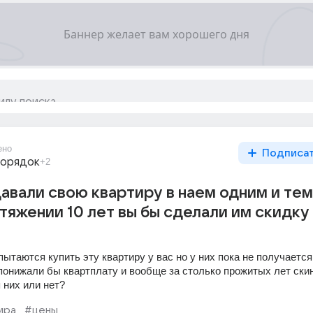
ено
Подписа
порядок
+2
давали свою квартиру в наем одним и тем
тяжении 10 лет вы бы сделали им скидку
пытаются купить эту квартиру у вас но у них пока не получается.
 понижали бы квартплату и вообще за столько прожитых лет скин
 них или нет?
ира
#цены