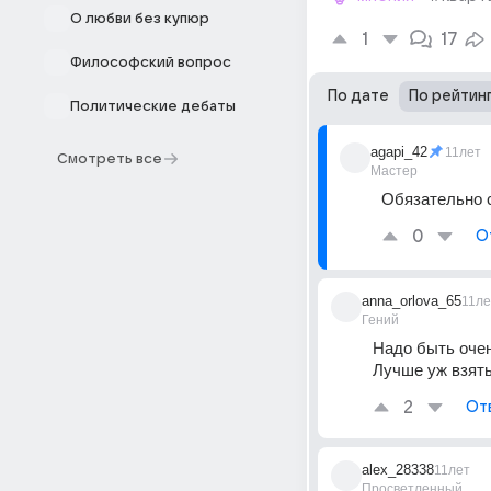
О любви без купюр
1
17
Философский вопрос
По дате
По рейтин
Политические дебаты
agapi_42
11лет
Смотреть все
Мастер
Обязательно 
0
О
anna_orlova_65
11ле
Гений
Надо быть очен
Лучше уж взять
2
От
alex_28338
11лет
Просветленный