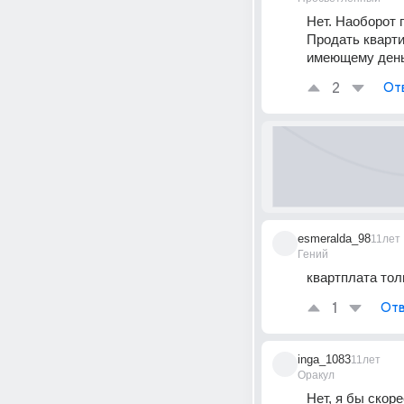
Нет. Наоборот 
Продать кварти
имеющему день
2
От
esmeralda_98
11лет
Гений
квартплата тол
1
Отв
inga_1083
11лет
Оракул
Нет, я бы скор