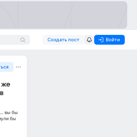
Создать пост
Войти
ться
 же
 в
.. вы бы 
ули бы 