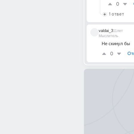
0
1 ответ
valdai_3
11лет
Мыслитель
Не скинул бы
0
От