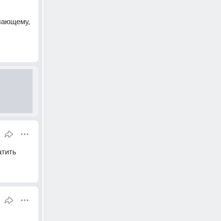
лающему, 
атить