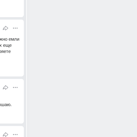
жно емли 
х еще 
яете 
вышаю.