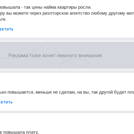
повышала - так цены найма квартиры росли.
ру вы можете через риэлторское агентство любому другому же
ги.
ветить
ько повышается, меньше не сделаю, на вы, так другой будет пл
етить
ее повышала плату.