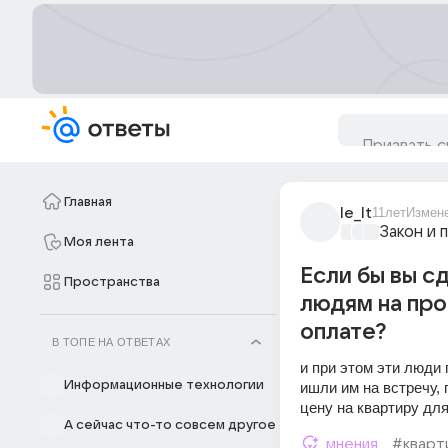
Главная
le_lt
11лет
Измен
Закон и 
Моя лента
Если бы вы с
Пространства
людям на про
оплате?
В ТОПЕ НА ОТВЕТАХ
и при этом эти люди 
Информационные технологии
ишли им на встречу,
цену на квартиру для
А сейчас что-то совсем другое
мнения
#кварт