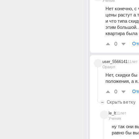
Ученик
Нет конечно, с 
цены растут а 
и что типа скид
этим большой. 
квартира была
0
От
user_5566141
11лет
Оракул
Нет, скидки бы 
положения, а я.
0
От
Скрыть ветку
le_lt
11лет
Ученик
ну так они 
равно бы вы