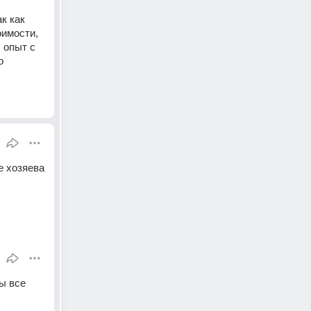
к как 
имости, 
 опыт с 
 
 хозяева 
ы все 