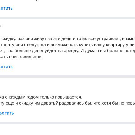
етить
ет
скидку. раз они живут за эти деньги то их все устраивает, возмо
тплату они съедут, да и возможность купить вашу квартиру у ни
я, т. к. больше денег уйдет на аренду. И думаю вы больше потер
кать новых жильцов.
етить
ма с каждым годом только повышается.
угу еще и скидку им давать? радовались бы, что хотя бы не по
ветить