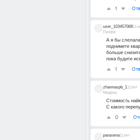
1
Отв
user_103457068
11л
Профи
А я бы слелала 
поднимете квар
больше снизитс
пока будите ис
1
Отв
zhannaspb_1
11лет
Мудрец
Стоимость най
С какого переп
0
От
parasena
11лет