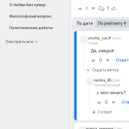
О любви без купюр
1
7
Философский вопрос
По дате
По рейтингу
Политические дебаты
vinchis_cot
11лет
Смотреть все
Гений
Да, каждый
0
Ответ
Скрыть ветку
razdva_95
11лет
Просветленный
с чего начать?
0
Отв
1 ответ
mariya_iwanowa
11лет