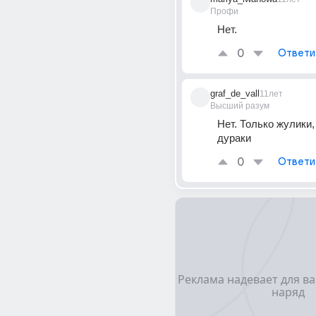
Профи
Нет.
0
Ответи
graf_de_vall
11лет
Высший разум
Нет. Только жулики, 
дураки
0
Ответи