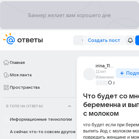
Создать пост
Главная
irina_118173
11лет
Подп
Моя лента
Изменено
О любви без
Пространства
Что будет со мн
беременна и вы
В ТОПЕ НА ОТВЕТАХ
с молоком
Информационные технологии
что будет если при берем
выпить йод с молоком мож
А сейчас что-то совсем другое
повредить женщине и може