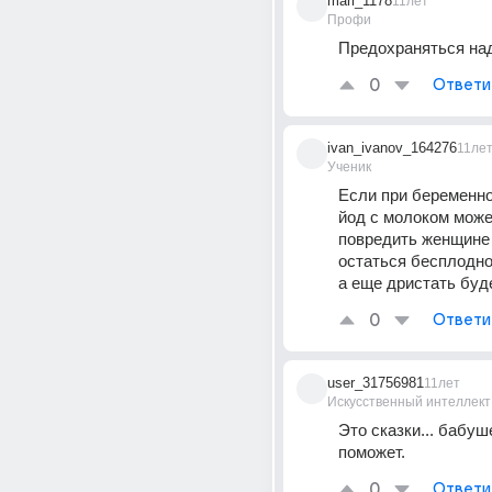
mari_1178
11лет
Профи
Предохраняться на
0
Ответи
ivan_ivanov_164276
11ле
Ученик
Если при беременно
йод с молоком может
повредить женщине 
остаться бесплодно
а еще дристать бу
0
Ответи
user_31756981
11лет
Искусственный интеллект
Это сказки... бабуше
поможет.
0
Ответи