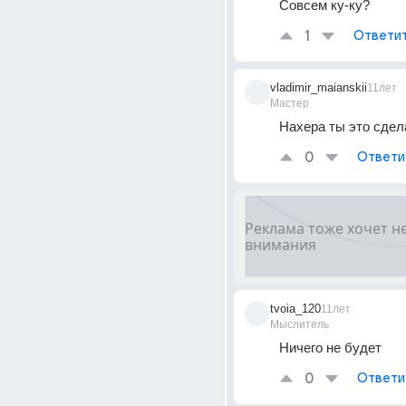
Совсем ку-ку?
1
Ответи
vladimir_maianskii
11лет
Мастер
Нахера ты это сдел
0
Ответи
tvoia_120
11лет
Мыслитель
Ничего не будет
0
Ответи