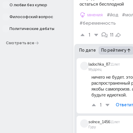
остаться бесплодной
О любви без купюр
мнения
#йод
#мо
Философский вопрос
#беременность
Политические дебаты
1
11
Смотреть все
По дате
По рейтингу
ladochka_87
11лет
Мудрец
ничего не будет. это
распространенный р
якобы самопроизв. а
будьте идиоткой.
1
Ответи
solnce_1456
11лет
Гуру