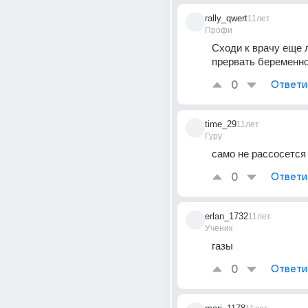
rally_qwert
11лет
Профи
Сходи к врачу еще 
прервать беременн
0
Ответи
time_29
11лет
Гуру
само не рассосется
0
Ответи
erlan_1732
11лет
Ученик
газы
0
Ответи