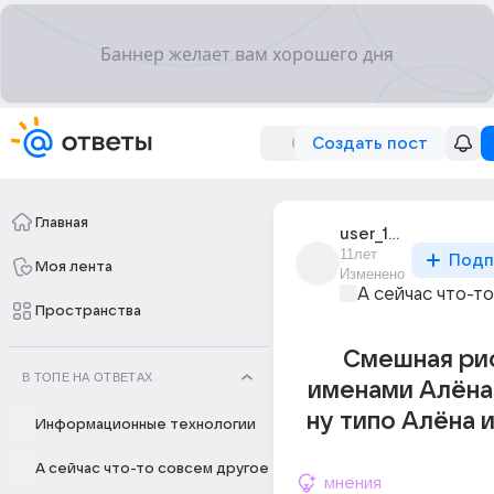
Создать пост
Главная
user_192857116
11лет
Подп
Моя лента
Изменено
А сейчас что-т
Пространства
Смешная ри
В ТОПЕ НА ОТВЕТАХ
именами Алёна
ну типо Алёна и
Информационные технологии
А сейчас что-то совсем другое
мнения