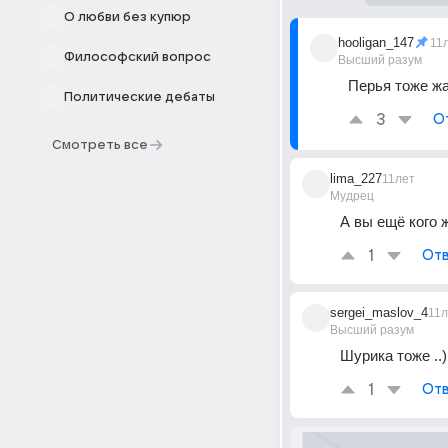
О любви без купюр
hooligan_147
11
Философский вопрос
Высший разум
Перья тоже жа
Политические дебаты
3
О
Смотреть все
lima_227
11лет
Мудрец
А вы ещё кого 
1
Отв
sergei_maslov_4
11л
Высший разум
Шурика тоже ..)
1
Отв