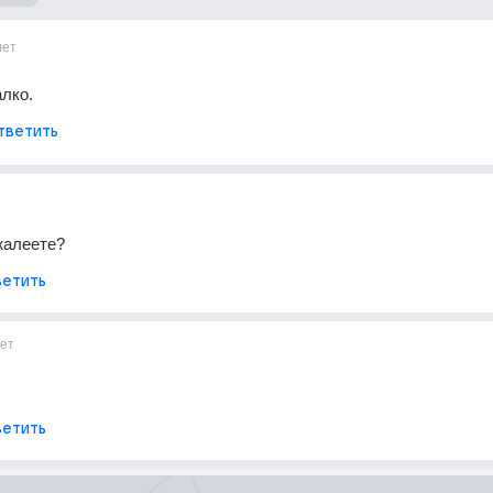
лет
лко.
тветить
жалеете?
етить
ет
етить