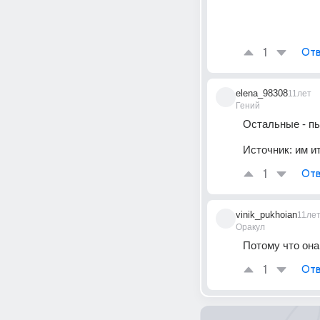
1
Отв
elena_98308
11лет
Гений
Остальные - пь
Источник:
им и
1
Отв
vinik_pukhoian
11ле
Оракул
Потому что она
1
Отв