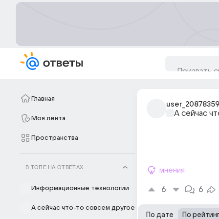
Главная
user_2087835
А сейчас ч
Моя лента
Пространства
В ТОПЕ НА ОТВЕТАХ
мнения
Информационные технологии
6
6
А сейчас что-то совсем другое
По дате
По рейтин