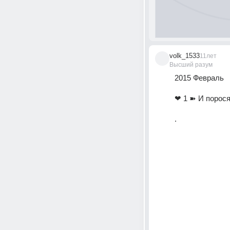
volk_1533
11лет
Высший разум
2015 Февраль
❤ 1 ➽ И поросят
.