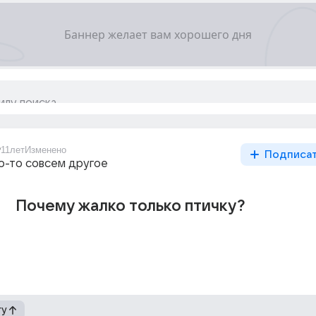
9
11лет
Изменено
Подписа
то-то совсем другое
Почему жалко только птичку?
гу