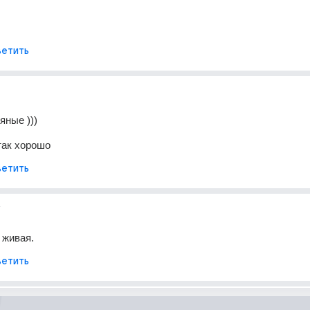
етить
яные )))
так хорошо
етить
т
 живая.
етить