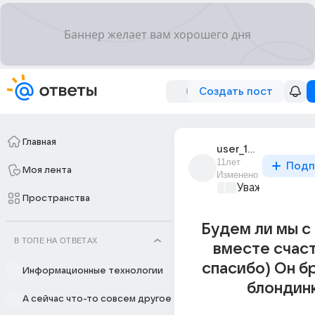
Создать пост
Главная
user_193576047
11лет
Подп
Моя лента
Изменено
Уважаемый ма
Пространства
Будем ли мы с
В ТОПЕ НА ОТВЕТАХ
вместе счас
спасибо) Он б
Информационные технологии
блондин
А сейчас что-то совсем другое