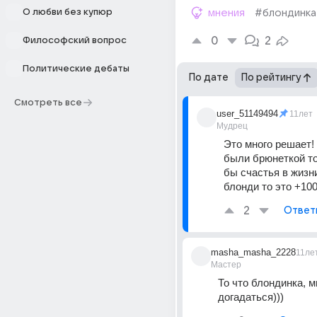
О любви без купюр
мнения
#блондинка
0
2
Философский вопрос
Политические дебаты
По дате
По рейтингу
Смотреть все
user_51149494
11лет
Мудрец
Это много решает!
были брюнеткой то
бы счастья в жизни
блонди то это +100
2
Ответ
masha_masha_2228
11ле
Мастер
То что блондинка, м
догадаться)))