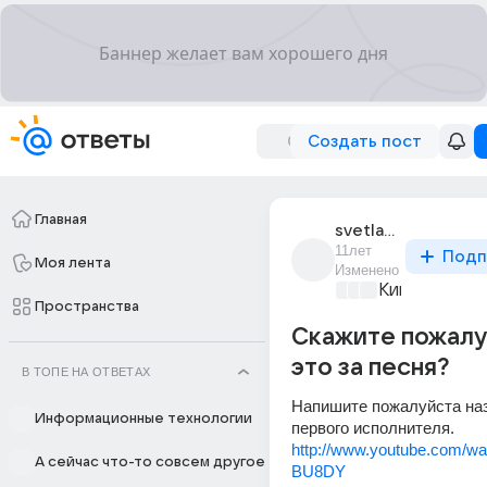
Создать пост
Главная
svetlaneys
11лет
Подп
Моя лента
Изменено
Киномания
+2
Пространства
Скажите пожалу
это за песня?
В ТОПЕ НА ОТВЕТАХ
Напишите пожалуйста наз
Информационные технологии
первого исполнителя.
http://www.youtube.com/w
А сейчас что-то совсем другое
BU8DY