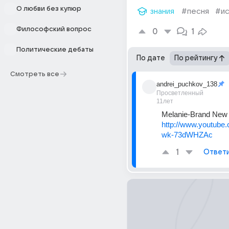
О любви без купюр
знания
#песня
#ис
Философский вопрос
0
1
Политические дебаты
По дате
По рейтингу
Смотреть все
andrei_puchkov_138
Просветленный
11лет
Melanie-Brand New
http://www.youtube
wk-73dWHZAc
1
Ответ